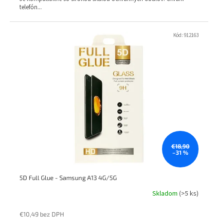
telefón...
Kód:
912163
€18,90
–31 %
5D Full Glue - Samsung A13 4G/5G
Skladom
(>5 ks)
€10,49 bez DPH