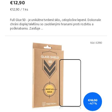
€12,90
Jednotková
€12,90 / 1 ks
cena:
Full Glue 5D - je unikátne tvrdené sklo, celoplošne lepené. Dokonale
chráni displej telefónu so zaoblenými hranami proti rozbitiu a
poškriabaniu. Zaisťuje ...
Kód:
82990
€18,90
–47 %