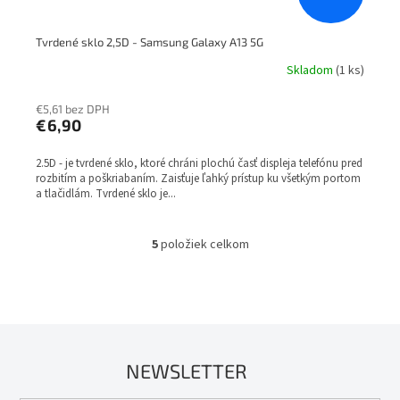
Tvrdené sklo 2,5D - Samsung Galaxy A13 5G
Skladom
(1 ks)
€5,61 bez DPH
€6,90
2.5D - je tvrdené sklo, ktoré chráni plochú časť displeja telefónu pred
rozbitím a poškriabaním. Zaisťuje ľahký prístup ku všetkým portom
a tlačidlám. Tvrdené sklo je...
5
položiek celkom
O
v
l
á
d
a
c
NEWSLETTER
i
e