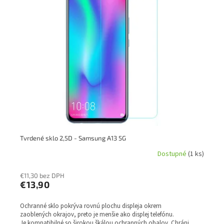
Tvrdené sklo 2,5D - Samsung A13 5G
Dostupné
(1 ks)
€11,30 bez DPH
€13,90
Ochranné sklo pokrýva rovnú plochu displeja okrem
zaoblených okrajov, preto je menšie ako displej telefónu.
Je kompatibilné so širokou škálou ochranných obalov. Chráni