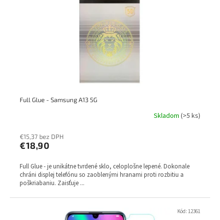
p
k
r
t
o
o
d
v
u
k
t
o
v
Full Glue - Samsung A13 5G
Skladom
(>5 ks)
€15,37 bez DPH
€18,90
Full Glue - je unikátne tvrdené sklo, celoplošne lepené. Dokonale
chráni displej telefónu so zaoblenými hranami proti rozbitiu a
poškriabaniu. Zaisťuje ...
Kód:
12361