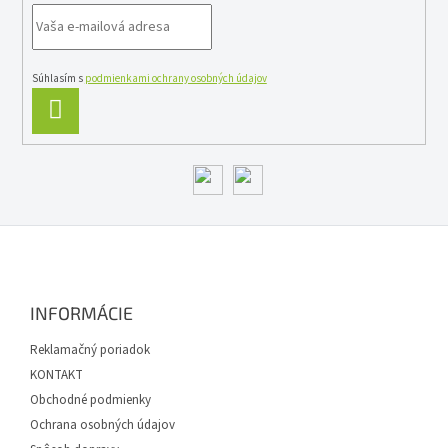
p
r
v
k
y
Súhlasím s
podmienkami ochrany osobných údajov
v
PRIHLÁSIŤ
ý
SA
p
i
s
u
Z
á
p
ä
INFORMÁCIE
t
i
Reklamačný poriadok
e
KONTAKT
Obchodné podmienky
Ochrana osobných údajov