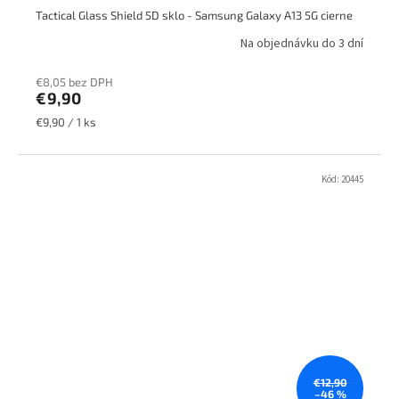
Tactical Glass Shield 5D sklo - Samsung Galaxy A13 5G cierne
Na objednávku do 3 dní
€8,05 bez DPH
€9,90
Jednotková
€9,90 / 1 ks
cena:
Kód:
20445
€12,90
–46 %