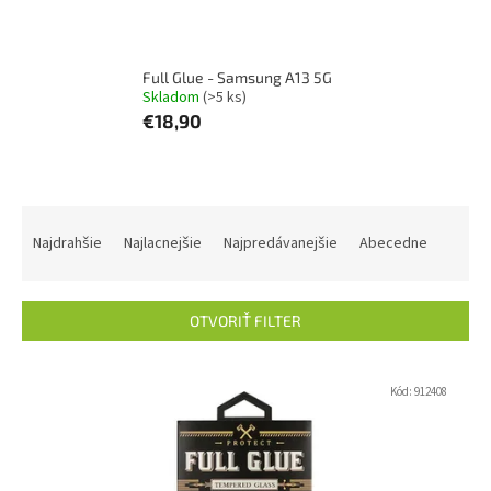
Full Glue - Samsung A13 5G
Skladom
(>5 ks)
€18,90
R
a
Najdrahšie
Najlacnejšie
Najpredávanejšie
Abecedne
d
e
n
OTVORIŤ FILTER
i
e
V
p
ý
Kód:
912408
r
p
o
i
d
s
u