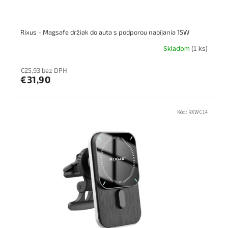
Rixus - Magsafe držiak do auta s podporou nabíjania 15W
Skladom
(1 ks)
€25,93 bez DPH
€31,90
Kód:
RXWC14