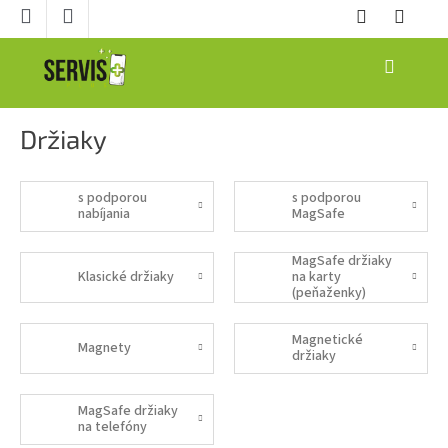
Prejsť
na
obsah
NÁKUPNÝ
KOŠÍK
Držiaky
s podporou
s podporou
nabíjania
MagSafe
MagSafe držiaky
Klasické držiaky
na karty
(peňaženky)
Magnetické
Magnety
držiaky
MagSafe držiaky
na telefóny