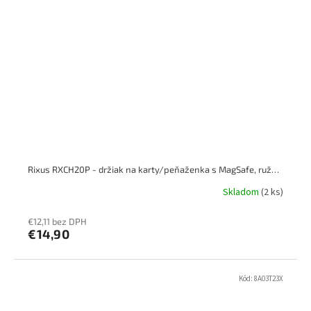
Rixus RXCH20P - držiak na karty/peňaženka s MagSafe, ružová
Skladom
(2 ks)
€12,11 bez DPH
€14,90
Kód:
8A03T23X