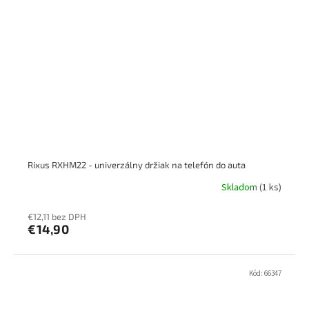
Rixus RXHM22 - univerzálny držiak na telefón do auta
Skladom
(1 ks)
€12,11 bez DPH
€14,90
Kód:
66347