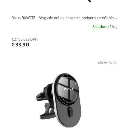
Rixus RXWC12 - Magsafe držiak do auta s podporou nabíjania 15W
Skladom
(2 ks)
€27,56 bez DPH
€33,90
Kód:
9S13M23C