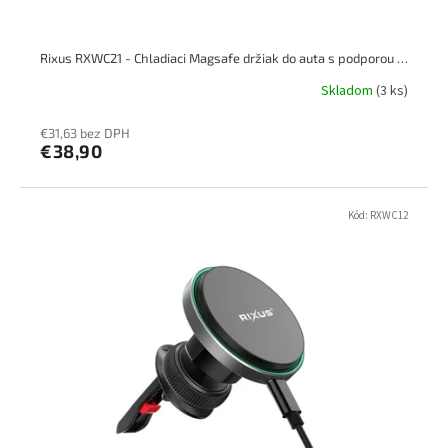
o
v
Rixus RXWC21 - Chladiaci Magsafe držiak do auta s podporou nabíjania 15W
Skladom
(3 ks)
€31,63 bez DPH
€38,90
Kód:
RXWC12