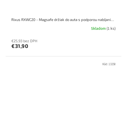
Rixus RXWC20 - Magsafe držiak do auta s podporou nabíjania 15W
Skladom
(1 ks)
€25,93 bez DPH
€31,90
Kód:
13258