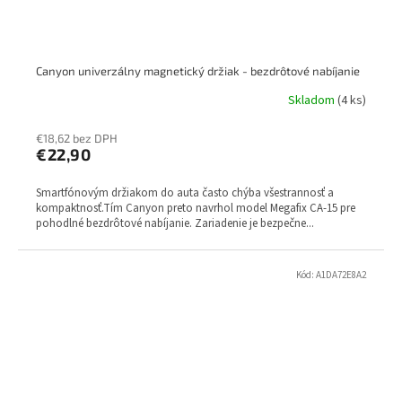
Canyon univerzálny magnetický držiak - bezdrôtové nabíjanie
Skladom
(4 ks)
€18,62 bez DPH
€22,90
Smartfónovým držiakom do auta často chýba všestrannosť a
kompaktnosť.Tím Canyon preto navrhol model Megafix CA-15 pre
pohodlné bezdrôtové nabíjanie. Zariadenie je bezpečne...
Kód:
A1DA72E8A2