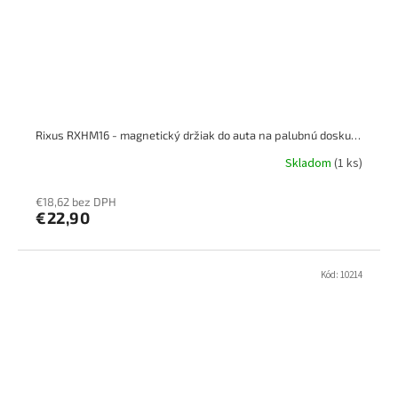
Rixus RXHM16 - magnetický držiak do auta na palubnú dosku/sklo
Skladom
(1 ks)
€18,62 bez DPH
€22,90
Kód:
10214