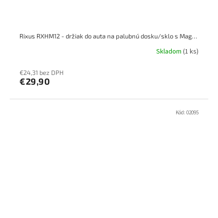
Rixus RXHM12 - držiak do auta na palubnú dosku/sklo s MagSafe
Skladom
(1 ks)
€24,31 bez DPH
€29,90
Kód:
02095