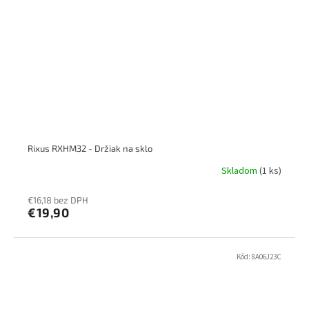
Rixus RXHM32 - Držiak na sklo
Skladom
(1 ks)
€16,18 bez DPH
€19,90
Kód:
8A06J23C