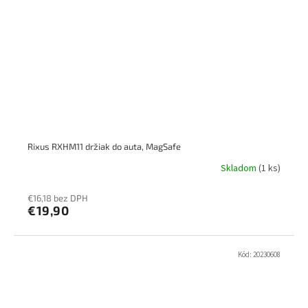
Rixus RXHM11 držiak do auta, MagSafe
Skladom
(1 ks)
€16,18 bez DPH
€19,90
Kód:
20230608