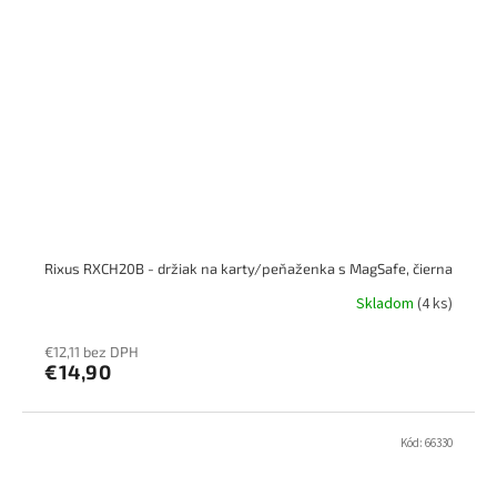
Rixus RXCH20B - držiak na karty/peňaženka s MagSafe, čierna
Skladom
(4 ks)
€12,11 bez DPH
€14,90
Kód:
66330