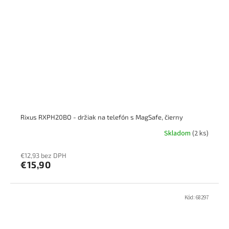
Rixus RXPH20BO - držiak na telefón s MagSafe, čierny
Skladom
(2 ks)
€12,93 bez DPH
€15,90
Kód:
68297