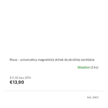
Rixus - univerzálny magnetický držiak do okrúhlej ventilácie
Skladom
(3 ks)
€11,30 bez DPH
€13,90
Kód:
20403