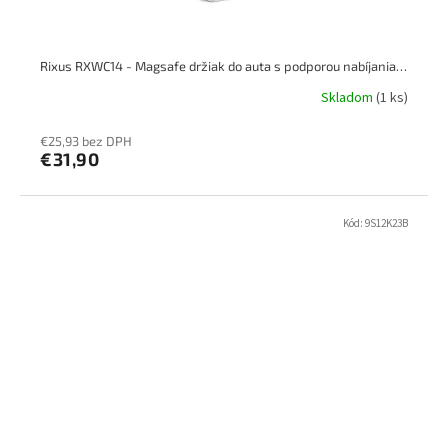
Rixus RXWC14 - Magsafe držiak do auta s podporou nabíjania 15W
Skladom
(1 ks)
€25,93 bez DPH
€31,90
Kód:
9S12K23B