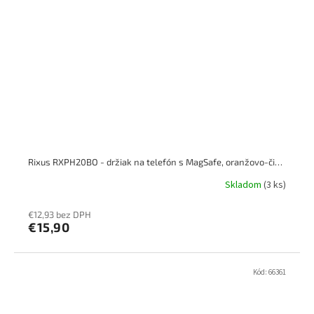
Rixus RXPH20BO - držiak na telefón s MagSafe, oranžovo-čierny
Skladom
(3 ks)
€12,93 bez DPH
€15,90
Kód:
66361