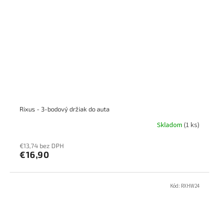
Rixus - 3-bodový držiak do auta
Skladom
(1 ks)
€13,74 bez DPH
€16,90
Kód:
RXHW24