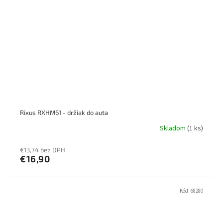
Rixus RXHM61 - držiak do auta
Skladom
(1 ks)
€13,74 bez DPH
€16,90
Kód:
68280