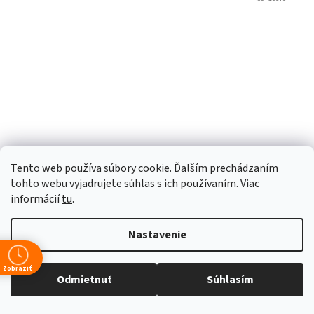
Tento web používa súbory cookie. Ďalším prechádzaním
tohto webu vyjadrujete súhlas s ich používaním. Viac
informácií
tu
.
Magnetic Air Vent - magnetický držiak do mriežky
Skladom
(1 ks)
Nastavenie
€10,49 bez DPH
€12,90
Zobraziť
Odmietnuť
Súhlasím