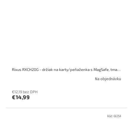
Rixus RXCH20G - držiak na karty/peňaženka s MagSafe, tmavá sivá
Na objednávku
€12,19 bez DPH
€14,99
Kód:
66354