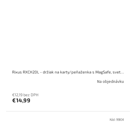
Rixus RXCH20L - držiak na karty/peňaženka s MagSafe, svetlá sivá
Na objednávku
€12,19 bez DPH
€14,99
Kód:
99804