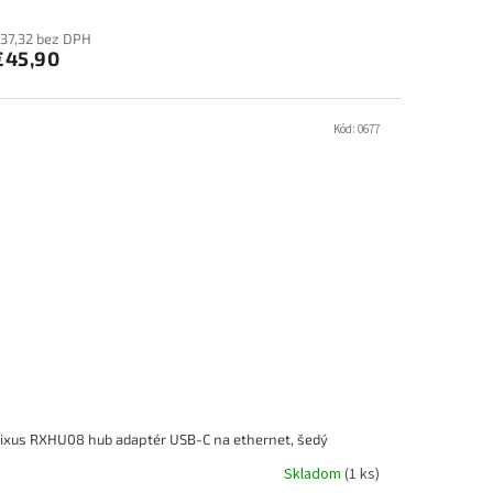
37,32 bez DPH
€45,90
Kód:
0677
ixus RXHU08 hub adaptér USB-C na ethernet, šedý
Skladom
(1 ks)