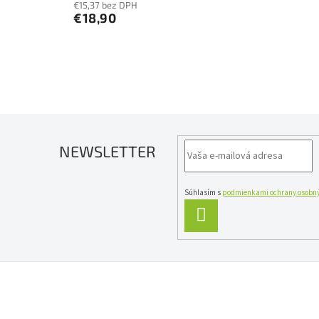
€15,37 bez DPH
€18,90
NEWSLETTER
Súhlasím s
podmienkami ochrany osobný
PRIHLÁSIŤ
SA
Z
á
p
ä