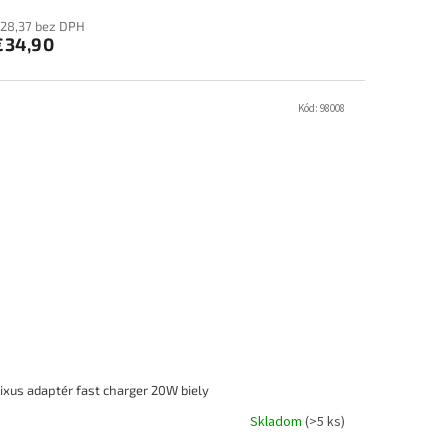
28,37 bez DPH
€34,90
Kód:
98008
ixus adaptér fast charger 20W biely
Skladom
(>5 ks)