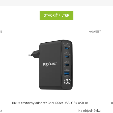
OTVORIŤ FILTER
62
Kód:
62387
Rixus cestovný adaptér GaN 100W USB-C 3x USB 1x
R
s)
Na objednávku