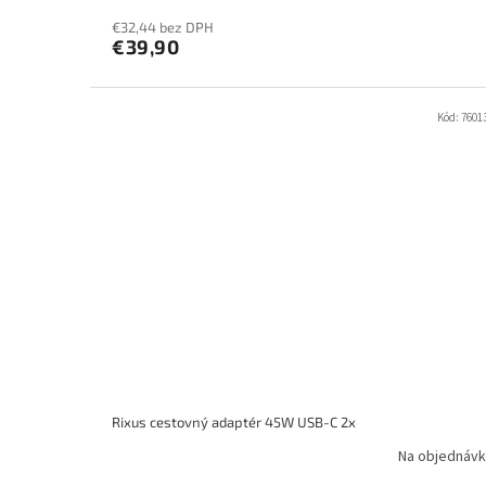
€32,44 bez DPH
€39,90
Kód:
7601
Rixus cestovný adaptér 45W USB-C 2x
Na objednávk