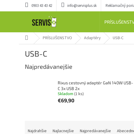
Prejsť
0903 43 43 42
info@servisplus.sk
Reklamačný por
na
obsah
PRÍSLUŠENST
Domov
PRÍSLUŠENSTVO
Adaptéry
USB-C
USB-C
Najpredávanejšie
Rixus cestovný adaptér GaN 140W USB-
C 3x USB 2x
Skladom
(1 ks)
€69,90
R
a
Najdrahšie
Najlacnejšie
Najpredávanejšie
Abecedn