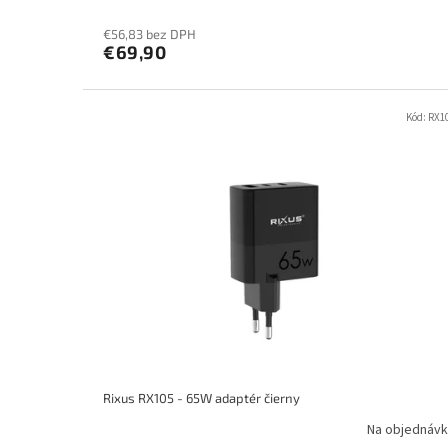
€56,83 bez DPH
€69,90
Kód:
RX1
Rixus RX105 - 65W adaptér čierny
Na objednávk