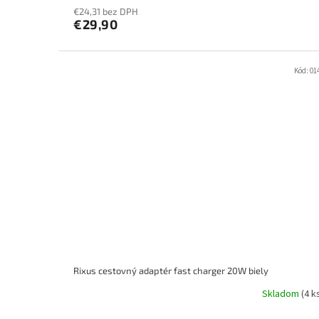
€24,31 bez DPH
€29,90
Kód:
01
Rixus cestovný adaptér fast charger 20W biely
Skladom
(4 k