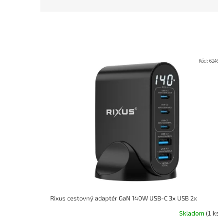
d
e
n
i
e
V
p
ý
Kód:
624
r
p
o
i
d
s
u
p
k
r
t
o
o
d
v
u
k
t
o
v
Rixus cestovný adaptér GaN 140W USB-C 3x USB 2x
Skladom
(1 k