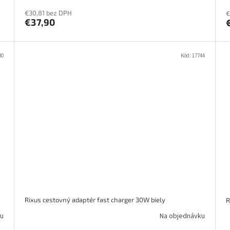
€30,81 bez DPH
€
€37,90
30
Kód:
17744
Rixus cestovný adaptér fast charger 30W biely
R
u
Na objednávku