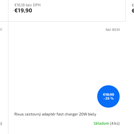
€16,18 bez DPH
€
€19,90
47
Kód:
60154
€18,90
–26 %
Rixus cestovný adaptér fast charger 20W biely
s)
Skladom
(4 ks)