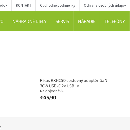
iadok
KONTAKT
Obchodné podmienky
Ochrana osobných údajov
VO
NÁHRADNÉ DIELY
SERVIS
NÁRADIE
TELEFÓNY
Rixus RXHC50 cestovný adaptér GaN
70W USB-C 2x USB 1x
Na objednávku
€45,90
e