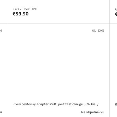
€48,70 bez DPH
€
€59,90
05
Kód:
60093
Rixus cestovný adaptér Multi port fast charge 65W biely
R
u
Na objednávku