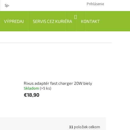
Prihlásenie
Spôsob dopravy
Návody
NÁKUPNÝ
VÝPREDAJ
SERVIS CEZ KURIÉRA
KONTAKT
KOŠÍK
Rixus adaptér fast charger 20W biely
Skladom
(>5 ks)
€18,90
11
položiek celkom