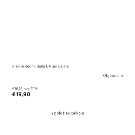
Xiaomi Redmi Buds 6 Play čierne
Objednané
€16,18 bez DPH
€19,90
7
položiek celkom
O
v
l
á