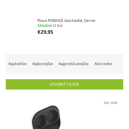
Rixus RXBH28 slúchadlá, čierne
Skladom
(1 ks)
€29,95
R
a
Najdrahšie
Najlacnejšie
Najpredávanejšie
Abecedne
d
e
n
OTVORIŤ FILTER
i
e
V
p
ý
Kód:
21656
r
p
o
i
d
s
u