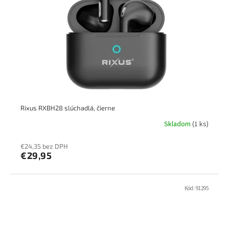
Rixus RXBH28 slúchadlá, čierne
Skladom
(1 ks)
€24,35 bez DPH
€29,95
Kód:
91295