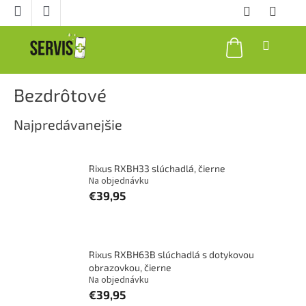
Prejsť
na
obsah
NÁKUPNÝ
KOŠÍK
Bezdrôtové
Najpredávanejšie
Rixus RXBH33 slúchadlá, čierne
Na objednávku
€39,95
Rixus RXBH63B slúchadlá s dotykovou
obrazovkou, čierne
Na objednávku
€39,95