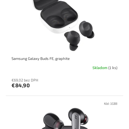
p
k
r
t
o
o
d
v
u
k
t
o
v
Samsung Galaxy Buds FE, graphite
Skladom
(1 ks)
€69,02 bez DPH
€84,90
Kód:
10288