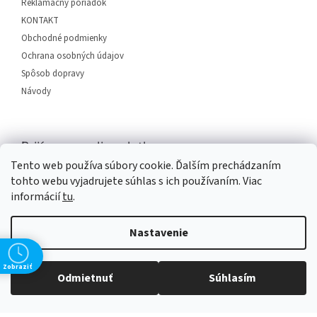
i
Reklamačný poriadok
e
KONTAKT
Obchodné podmienky
Ochrana osobných údajov
Spôsob dopravy
Návody
Prijímame online platby
Tento web používa súbory cookie. Ďalším prechádzaním
tohto webu vyjadrujete súhlas s ich používaním. Viac
informácií
tu
.
Nastavenie
Vytvoril Shoptet
Zobraziť
Odmietnuť
Súhlasím
Copyright 2026
SERVIS PLUS
. Všetky práva vyhradené.
Upraviť
nastavenie cookies
Grafický návrh vytvořil a na Shoptet implementoval
Tomáš Hlad
&