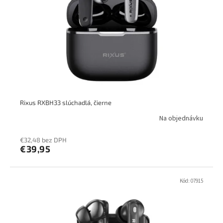
Rixus RXBH33 slúchadlá, čierne
Na objednávku
€32,48 bez DPH
€39,95
Kód:
07915