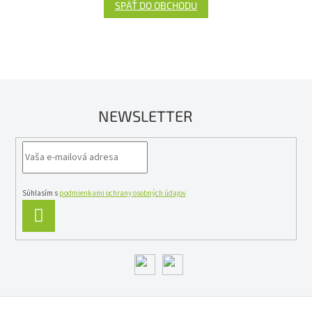
SPÄŤ DO OBCHODU
NEWSLETTER
Súhlasím s
podmienkami ochrany osobných údajov
PRIHLÁSIŤ
SA
Z