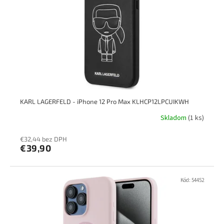
p
k
r
t
o
o
d
v
u
k
t
o
v
KARL LAGERFELD - iPhone 12 Pro Max KLHCP12LPCUIKWH
Skladom
(1 ks)
€32,44 bez DPH
€39,90
Kód:
54452