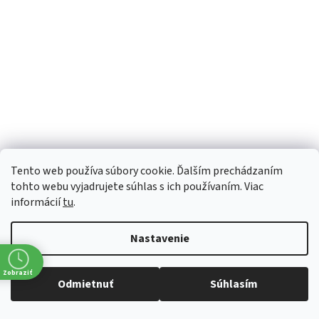
Tento web používa súbory cookie. Ďalším prechádzaním
tohto webu vyjadrujete súhlas s ich používaním. Viac
KARL LAGERFELD - iPhone 14 KLHCP14SSLCTPI
informácií
tu
.
Na objednávku do 3 dní
Nastavenie
€28,37 bez DPH
€34,90
Zobraziť
Odmietnuť
Súhlasím
Kód:
87326