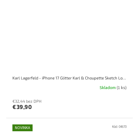
Karl Lagerfeld - iPhone 17 Glitter Karl & Choupette Sketch Logo Magsafe, priesvitný
Skladom
(1 ks)
€32,44 bez DPH
€39,90
Kód:
04670
NOVINKA