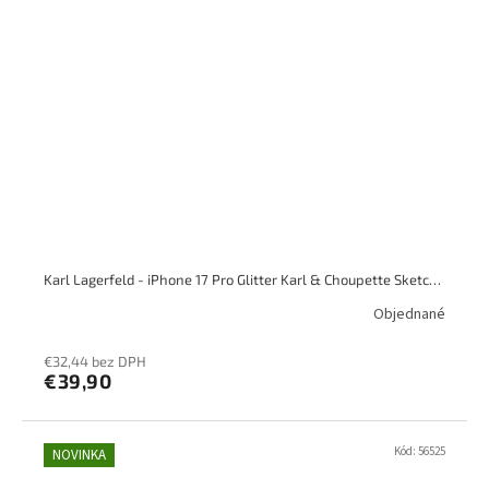
Karl Lagerfeld - iPhone 17 Pro Glitter Karl & Choupette Sketch Logo Magsafe, priesvitný
Objednané
€32,44 bez DPH
€39,90
Kód:
56525
NOVINKA