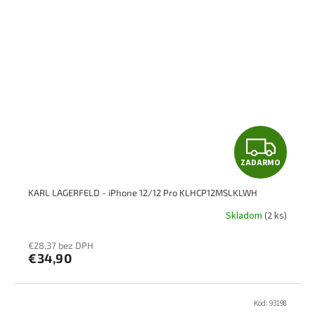
Z
ZADARMO
A
KARL LAGERFELD - iPhone 12/12 Pro KLHCP12MSLKLWH
D
Skladom
(2 ks)
A
€28,37 bez DPH
R
€34,90
M
Kód:
93198