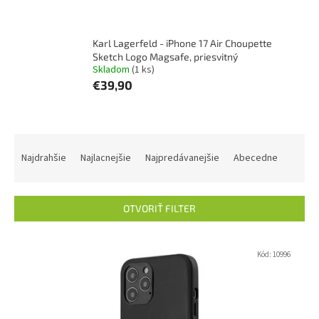
Karl Lagerfeld - iPhone 17 Air Choupette
Sketch Logo Magsafe, priesvitný
Skladom
(1 ks)
€39,90
R
a
Najdrahšie
Najlacnejšie
Najpredávanejšie
Abecedne
d
e
n
OTVORIŤ FILTER
i
e
V
p
ý
Kód:
10996
r
p
o
i
d
s
u