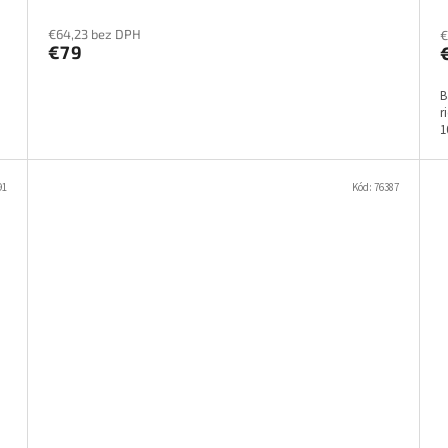
€64,23 bez DPH
€
€79
B
r
1
91
Kód:
76387