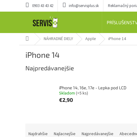
Prejsť
0903 43 43 42
info@servisplus.sk
Reklamačný por
na
obsah
PRÍSLUŠENST
Domov
NÁHRADNÉ DIELY
Apple
iPhone 14
iPhone 14
Najpredávanejšie
iPhone 14, 16e, 17e - Lepka pod LCD
Skladom
(>5 ks)
€2,90
R
a
Najdrahšie
Najlacnejšie
Najpredávanejšie
Abecedn