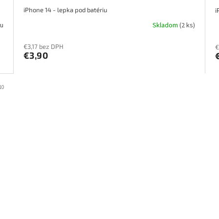
iPhone 14 - lepka pod batériu
i
u
Skladom
(2 ks)
€3,17 bez DPH
€
€3,90
10