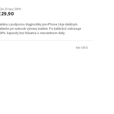
24,31 bez DPH
€29,90
atéria s podporou diagnostiky pre iPhone 14 je ideálnym
iešením pri nutnosti výmeny batérie. Po kalibrácií zobrazuje
00% kapacity bez hlásenia o neoverenom diely .
Kód:
63832