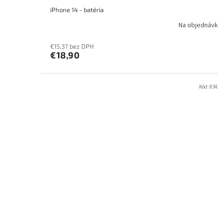
iPhone 14 - batéria
Na objednávk
€15,37 bez DPH
€18,90
Kód:
834