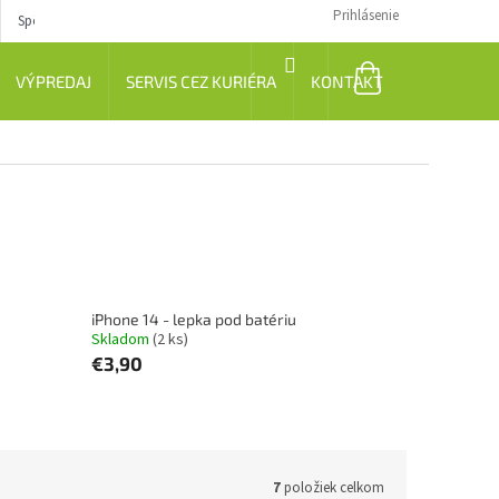
Prihlásenie
Spôsob dopravy
Návody
NÁKUPNÝ
VÝPREDAJ
SERVIS CEZ KURIÉRA
KONTAKT
KOŠÍK
iPhone 14 - lepka pod batériu
Skladom
(2 ks)
€3,90
7
položiek celkom