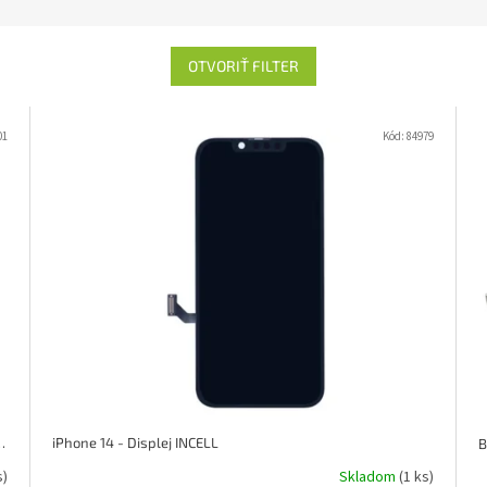
OTVORIŤ FILTER
01
Kód:
84979
(pulled) s podporou kalibrácie
iPhone 14 - Displej INCELL
B
s)
Skladom
(1 ks)