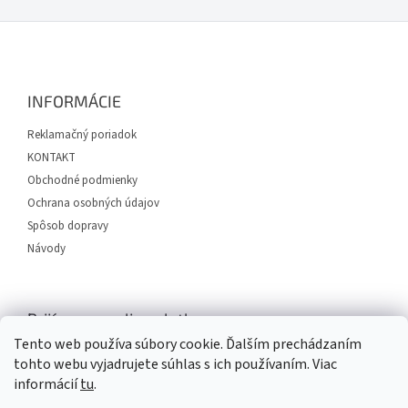
Z
á
p
ä
INFORMÁCIE
t
i
Reklamačný poriadok
e
KONTAKT
Obchodné podmienky
Ochrana osobných údajov
Spôsob dopravy
Návody
Prijímame online platby
Tento web používa súbory cookie. Ďalším prechádzaním
tohto webu vyjadrujete súhlas s ich používaním. Viac
informácií
tu
.