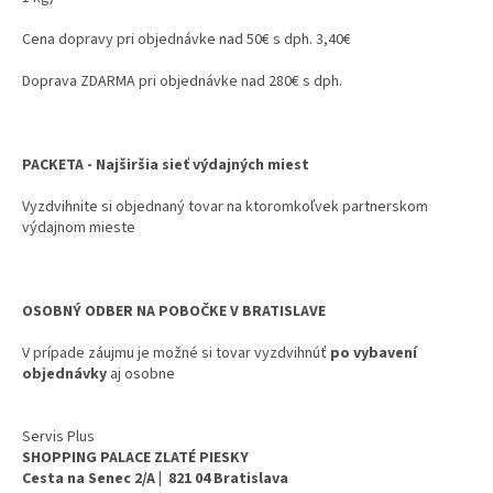
Cena dopravy pri objednávke nad 50€ s dph. 3,40€
Doprava ZDARMA pri objednávke nad 280€ s dph.
PACKETA - Najširšia sieť výdajných miest
Vyzdvihnite si objednaný tovar na ktoromkoľvek partnerskom
výdajnom mieste
OSOBNÝ ODBER NA POBOČKE V BRATISLAVE
V prípade záujmu je možné si tovar vyzdvihnúť
po vybavení
objednávky
aj osobne
Servis Plus
SHOPPING PALACE ZLATÉ PIESKY
Cesta na Senec 2/A | 821 04 Bratislava