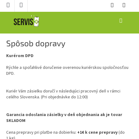
Prejsť
na
obsah
NÁKUPNÝ
KOŠÍK
Spôsob dopravy
Kurérom DPD
Rýchle a spoľahlivé doručenie overenou kuriérskou spoločnosťou
DPD.
Kuriér Vám zásielku doručí v následujúci pracovný deň v rámci
celého Slovenska. (Pri objednávke do 12:00)
Garancia odoslania zásielky v deň objednania ak je tovar
SKLADOM
Cena prepravy pri platbe na dobierku:
+1€ k cene prepravy
(do
1 kg)