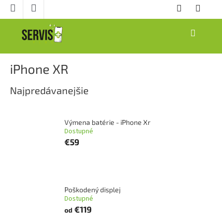
Prejsť
na
obsah
NÁKUPNÝ
KOŠÍK
iPhone XR
Najpredávanejšie
Výmena batérie - iPhone Xr
Dostupné
€59
Poškodený displej
Dostupné
€119
od