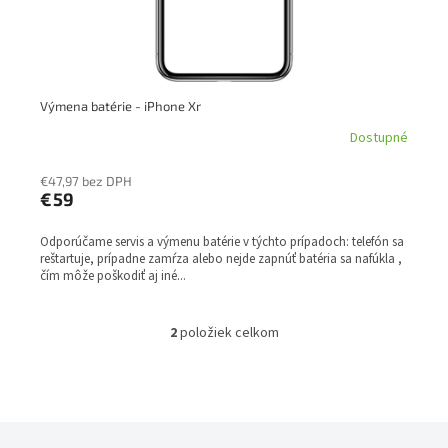
Výmena batérie - iPhone Xr
Dostupné
€47,97 bez DPH
€59
Odporúčame servis a výmenu batérie v týchto prípadoch: telefón sa
reštartuje, prípadne zamŕza alebo nejde zapnúť batéria sa nafúkla ,
čím môže poškodiť aj iné...
2
položiek celkom
O
v
l
á
d
a