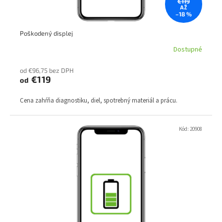
€119
AŽ
o
–18 %
v
Poškodený displej
Dostupné
od €96,75 bez DPH
€119
od
Cena zahŕňa diagnostiku, diel, spotrebný materiál a prácu.
Kód:
20908