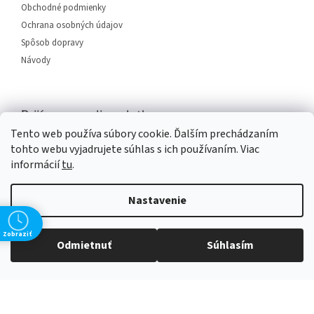
Obchodné podmienky
Ochrana osobných údajov
Spôsob dopravy
Návody
Prijímame online platby
Tento web používa súbory cookie. Ďalším prechádzaním
tohto webu vyjadrujete súhlas s ich používaním. Viac
informácií
tu
.
Nastavenie
Vytvoril Shoptet
Zobraziť
Odmietnuť
Súhlasím
Copyright 2026
SERVIS PLUS
. Všetky práva vyhradené.
Upraviť
nastavenie cookies
Grafický návrh vytvořil a na Shoptet implementoval
Tomáš Hlad
&
Shopteťák.cz