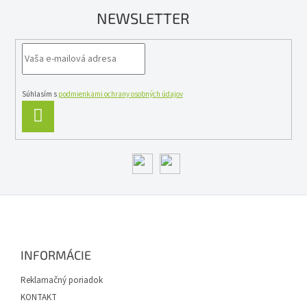
c
NEWSLETTER
i
e
p
r
v
k
y
Súhlasím s
podmienkami ochrany osobných údajov
v
PRIHLÁSIŤ
ý
SA
p
i
s
u
Z
á
p
ä
INFORMÁCIE
t
i
Reklamačný poriadok
e
KONTAKT