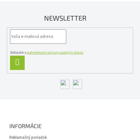
a
c
NEWSLETTER
i
e
p
r
v
k
y
Súhlasím s
podmienkami ochrany osobných údajov
v
PRIHLÁSIŤ
ý
SA
p
i
s
u
Z
á
p
ä
INFORMÁCIE
t
i
Reklamačný poriadok