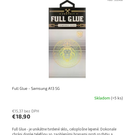
ý
r
p
o
i
d
s
u
p
k
r
t
o
o
d
v
u
k
t
o
v
Full Glue - Samsung A13 5G
Skladom
(>5 ks)
€15,37 bez DPH
€18,90
Full Glue - je unikátne tvrdené sklo, celoplošne lepené. Dokonale
chráni displej telefónu so zaoblenými hranami proti rozbitiu a