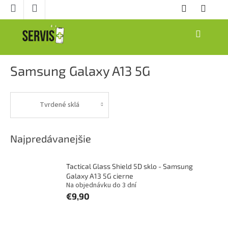
Prejsť
na
obsah
NÁKUPNÝ
KOŠÍK
Samsung Galaxy A13 5G
Tvrdené sklá
Najpredávanejšie
Tactical Glass Shield 5D sklo - Samsung
Galaxy A13 5G cierne
Na objednávku do 3 dní
€9,90