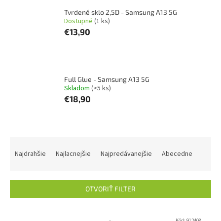
Tvrdené sklo 2,5D - Samsung A13 5G
Dostupné
(1 ks)
€13,90
Full Glue - Samsung A13 5G
Skladom
(>5 ks)
€18,90
R
a
Najdrahšie
Najlacnejšie
Najpredávanejšie
Abecedne
d
e
n
OTVORIŤ FILTER
i
e
V
p
Kód:
912408