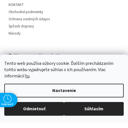
e
KONTAKT
Obchodné podmienky
Ochrana osobných údajov
Spôsob dopravy
Návody
Prijímame online platby
Tento web používa súbory cookie. Ďalším prechádzaním
tohto webu vyjadrujete súhlas s ich používaním. Viac
informácií
tu
.
Nastavenie
Vytvoril Shoptet
Zobraziť
Odmietnuť
Súhlasím
Copyright 2026
SERVIS PLUS
. Všetky práva vyhradené.
Upraviť
nastavenie cookies
Grafický návrh vytvořil a na Shoptet implementoval
Tomáš Hlad
&