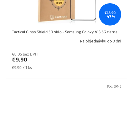
€18,90
–47 %
Tactical Glass Shield 5D sklo - Samsung Galaxy A13 5G cierne
Na objednávku do 3 dní
€8,05 bez DPH
€9,90
Jednotková
€9,90 / 1 ks
cena:
Kód:
20445