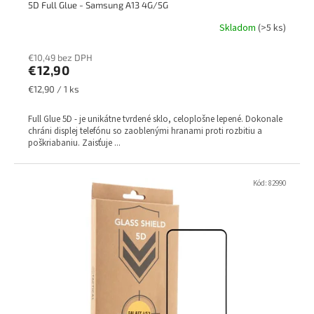
5D Full Glue - Samsung A13 4G/5G
Skladom
(>5 ks)
€10,49 bez DPH
€12,90
Jednotková
€12,90 / 1 ks
cena:
Full Glue 5D - je unikátne tvrdené sklo, celoplošne lepené. Dokonale
chráni displej telefónu so zaoblenými hranami proti rozbitiu a
poškriabaniu. Zaisťuje ...
Kód:
82990