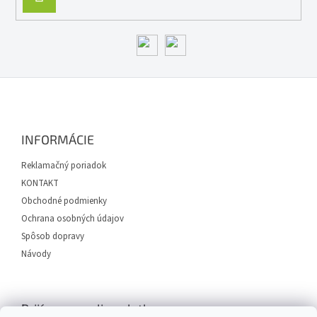
ý
SA
p
i
s
u
Z
á
p
ä
INFORMÁCIE
t
i
Reklamačný poriadok
e
KONTAKT
Obchodné podmienky
Ochrana osobných údajov
Spôsob dopravy
Návody
Prijímame online platby