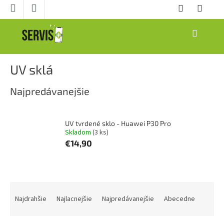
Prejsť
na
obsah
NÁKUPNÝ
KOŠÍK
UV sklá
Najpredávanejšie
UV tvrdené sklo - Huawei P30 Pro
Skladom
(3 ks)
€14,90
R
a
Najdrahšie
Najlacnejšie
Najpredávanejšie
Abecedne
d
e