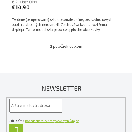
€12,11 bez DPH
€14,90
Tvrdené (temperované) sklo dokonale priľne, bez vzduchových
bublín alebo iných nerovností. Zachováva kvalitu rozlíšenia
displeja. Tento model skla je po celej ploche obrazovky...
1
položiek celkom
O
v
l
á
d
a
c
NEWSLETTER
i
e
p
r
v
k
y
Súhlasím s
podmienkami ochrany osobných údajov
v
PRIHLÁSIŤ