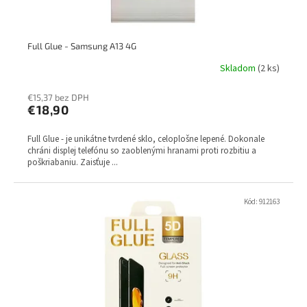
o
v
Full Glue - Samsung A13 4G
Skladom
(2 ks)
€15,37 bez DPH
€18,90
Full Glue - je unikátne tvrdené sklo, celoplošne lepené. Dokonale
chráni displej telefónu so zaoblenými hranami proti rozbitiu a
poškriabaniu. Zaisťuje ...
Kód:
912163