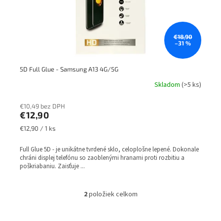
€18,90
–31 %
5D Full Glue - Samsung A13 4G/5G
Skladom
(>5 ks)
€10,49 bez DPH
€12,90
Jednotková
€12,90 / 1 ks
cena:
Full Glue 5D - je unikátne tvrdené sklo, celoplošne lepené. Dokonale
chráni displej telefónu so zaoblenými hranami proti rozbitiu a
poškriabaniu. Zaisťuje ...
2
položiek celkom
O
v
l