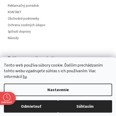
i
Reklamačný poriadok
e
KONTAKT
Obchodné podmienky
Ochrana osobných údajov
Spôsob dopravy
Návody
Prijímame online platby
Tento web používa súbory cookie. Ďalším prechádzaním
tohto webu vyjadrujete súhlas s ich používaním. Viac
informácií
tu
.
Nastavenie
Vytvoril Shoptet
Zobraziť
Odmietnuť
Súhlasím
Copyright 2026
SERVIS PLUS
. Všetky práva vyhradené.
Upraviť
nastavenie cookies