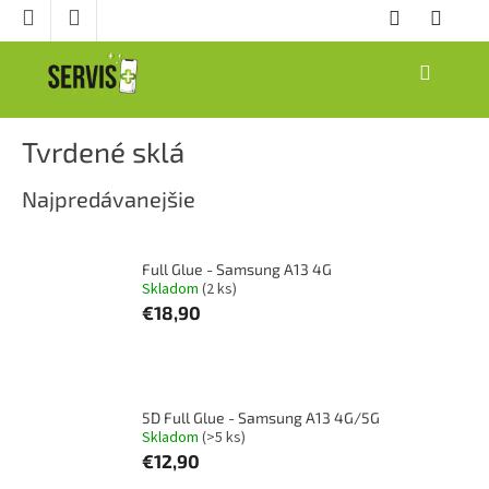
Prejsť
na
obsah
NÁKUPNÝ
KOŠÍK
Tvrdené sklá
Najpredávanejšie
Full Glue - Samsung A13 4G
Skladom
(2 ks)
€18,90
5D Full Glue - Samsung A13 4G/5G
Skladom
(>5 ks)
€12,90