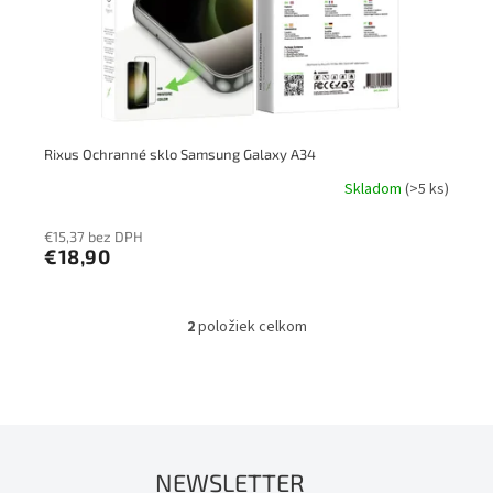
Rixus Ochranné sklo Samsung Galaxy A34
Skladom
(>5 ks)
€15,37 bez DPH
€18,90
2
položiek celkom
O
v
l
á
d
a
c
NEWSLETTER
i