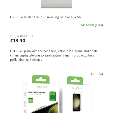
o
v
Full Glue tvrdené sklo - Samsung Galaxy A34 5G
Skladom
(1 ks)
€15,37 bez DPH
€18,90
Full Glue - je unikátne tvrdené sklo, celoplošne lepené. Dokonale
chráni displej telefónu so zaoblenými hranami proti rozbitiu a
poškriabaniu. Zaisťuje ...
Kód:
19144