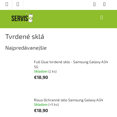
Prejsť
na
obsah
NÁKUPNÝ
KOŠÍK
Tvrdené sklá
Najpredávanejšie
Full Glue tvrdené sklo - Samsung Galaxy A34
5G
Skladom
(1 ks)
€18,90
Rixus Ochranné sklo Samsung Galaxy A34
Skladom
(>5 ks)
€18,90