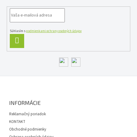
e
p
r
v
k
y
Súhlasím s
podmienkami ochrany osobných údajov
v
PRIHLÁSIŤ
ý
SA
p
i
s
u
Z
á
p
ä
INFORMÁCIE
t
i
Reklamačný poriadok
e
KONTAKT
Obchodné podmienky