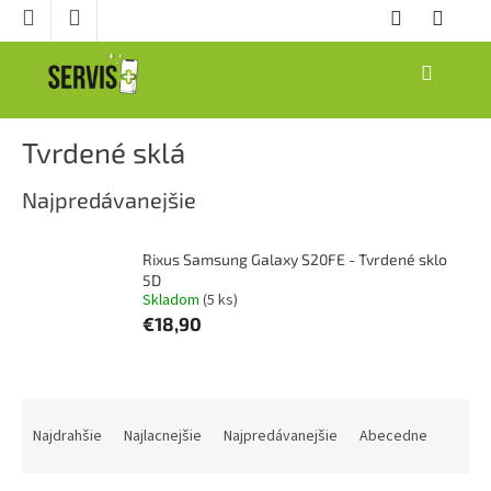
Prejsť
na
obsah
NÁKUPNÝ
KOŠÍK
Tvrdené sklá
Najpredávanejšie
Rixus Samsung Galaxy S20FE - Tvrdené sklo
5D
Skladom
(5 ks)
€18,90
R
a
Najdrahšie
Najlacnejšie
Najpredávanejšie
Abecedne
d
e