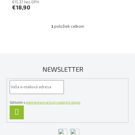
€15,37 bez DPH
€18,90
1
položiek celkom
O
v
l
á
d
a
c
NEWSLETTER
i
e
p
r
v
k
y
Súhlasím s
podmienkami ochrany osobných údajov
v
PRIHLÁSIŤ
ý
SA
p
i
s