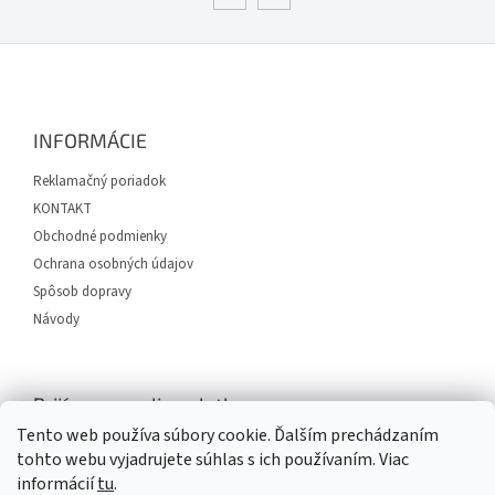
u
Z
á
p
ä
INFORMÁCIE
t
i
Reklamačný poriadok
e
KONTAKT
Obchodné podmienky
Ochrana osobných údajov
Spôsob dopravy
Návody
Prijímame online platby
Tento web používa súbory cookie. Ďalším prechádzaním
tohto webu vyjadrujete súhlas s ich používaním. Viac
informácií
tu
.