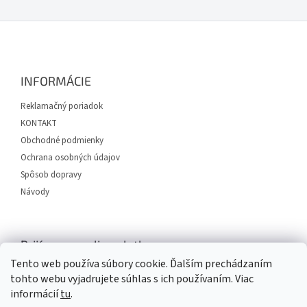
Z
á
p
ä
INFORMÁCIE
t
i
Reklamačný poriadok
e
KONTAKT
Obchodné podmienky
Ochrana osobných údajov
Spôsob dopravy
Návody
Prijímame online platby
Tento web používa súbory cookie. Ďalším prechádzaním
tohto webu vyjadrujete súhlas s ich používaním. Viac
informácií
tu
.