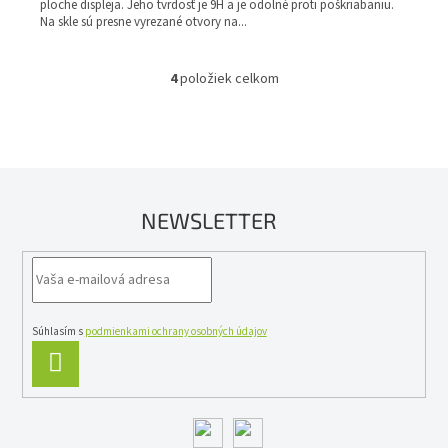
ploche displeja. Jeho tvrdosť je 9H a je odolné proti poškriabaniu.
Na skle sú presne vyrezané otvory na...
4
položiek celkom
O
v
l
á
d
a
c
NEWSLETTER
i
e
p
r
v
k
y
Súhlasím s
podmienkami ochrany osobných údajov
v
PRIHLÁSIŤ
ý
SA
p
i
s
u