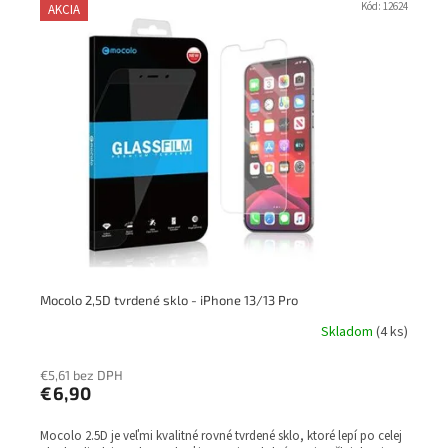
Kód:
12624
AKCIA
Mocolo 2,5D tvrdené sklo - iPhone 13/13 Pro
Skladom
(4 ks)
€5,61 bez DPH
€6,90
Mocolo 2.5D je veľmi kvalitné rovné tvrdené sklo, ktoré lepí po celej