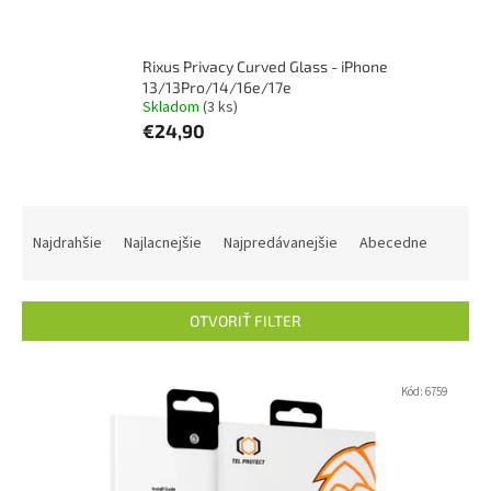
Rixus Privacy Curved Glass - iPhone
13/13Pro/14/16e/17e
Skladom
(3 ks)
€24,90
R
a
Najdrahšie
Najlacnejšie
Najpredávanejšie
Abecedne
d
e
n
OTVORIŤ FILTER
i
e
V
p
ý
Kód:
6759
r
p
o
i
d
s
u