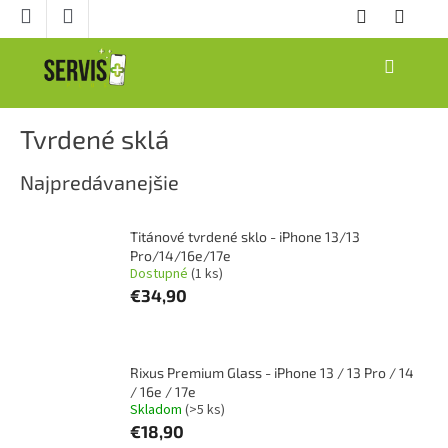
Prejsť
na
obsah
NÁKUPNÝ
KOŠÍK
Tvrdené sklá
Najpredávanejšie
Titánové tvrdené sklo - iPhone 13/13
Pro/14/16e/17e
Dostupné
(1 ks)
€34,90
Rixus Premium Glass - iPhone 13 / 13 Pro / 14
/ 16e / 17e
Skladom
(>5 ks)
€18,90