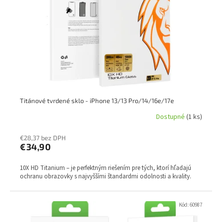
p
k
r
t
o
o
d
v
u
k
t
o
v
Titánové tvrdené sklo - iPhone 13/13 Pro/14/16e/17e
Dostupné
(1 ks)
€28,37 bez DPH
€34,90
10X HD Titanium – je perfektným riešením pre tých, ktorí hľadajú
ochranu obrazovky s najvyššími štandardmi odolnosti a kvality.
Kód:
60987