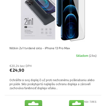
p
k
r
t
o
o
d
v
u
k
t
o
v
Nillkin 2v1 tvrdené sklo - iPhone 13 Pro Max
Skladom
(2 ks)
€20,24 bez DPH
€24,90
Ochráňte si svoj displej či už proti nechcenému poškriabaniu alebo
pri páde. Sklo poskytuje tú najlepšiu ochranu displeja a zároveň
zachováva farebnosť displeja vďaka...
Kód:
719831