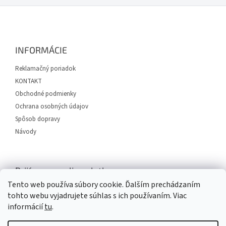
Z
á
p
ä
INFORMÁCIE
t
i
Reklamačný poriadok
e
KONTAKT
Obchodné podmienky
Ochrana osobných údajov
Spôsob dopravy
Návody
Prijímame online platby
Tento web používa súbory cookie. Ďalším prechádzaním
tohto webu vyjadrujete súhlas s ich používaním. Viac
informácií
tu
.