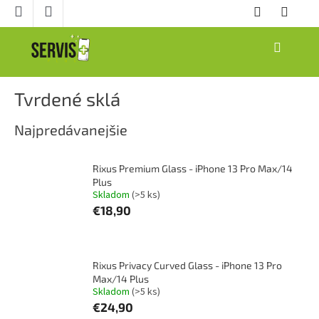
Prejsť
na
obsah
NÁKUPNÝ
KOŠÍK
Tvrdené sklá
Najpredávanejšie
Rixus Premium Glass - iPhone 13 Pro Max/14
Plus
Skladom
(>5 ks)
€18,90
Rixus Privacy Curved Glass - iPhone 13 Pro
Max/14 Plus
Skladom
(>5 ks)
€24,90