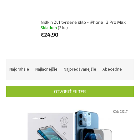
Nillkin 2v1 tvrdené sklo - iPhone 13 Pro Max
Skladom
(2 ks)
€24,90
R
a
Najdrahšie
Najlacnejšie
Najpredávanejšie
Abecedne
d
e
n
OTVORIŤ FILTER
i
e
V
p
ý
Kód:
22717
r
p
o
i
d
s
u