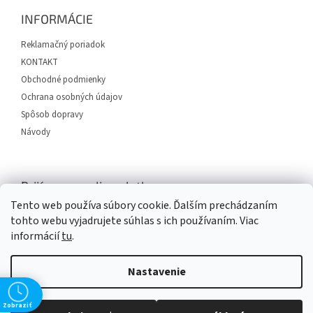
ä
INFORMÁCIE
t
i
Reklamačný poriadok
e
KONTAKT
Obchodné podmienky
Ochrana osobných údajov
Spôsob dopravy
Návody
Prijímame online platby
Tento web používa súbory cookie. Ďalším prechádzaním
tohto webu vyjadrujete súhlas s ich používaním. Viac
informácií
tu
.
Nastavenie
Vytvoril Shoptet
Zobraziť