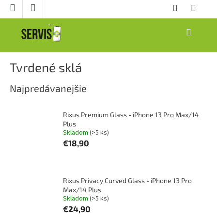
Prejsť
na
obsah
NÁKUPNÝ
KOŠÍK
Tvrdené sklá
Najpredávanejšie
Rixus Premium Glass - iPhone 13 Pro Max/14
Plus
Skladom
(>5 ks)
€18,90
Rixus Privacy Curved Glass - iPhone 13 Pro
Max/14 Plus
Skladom
(>5 ks)
€24,90