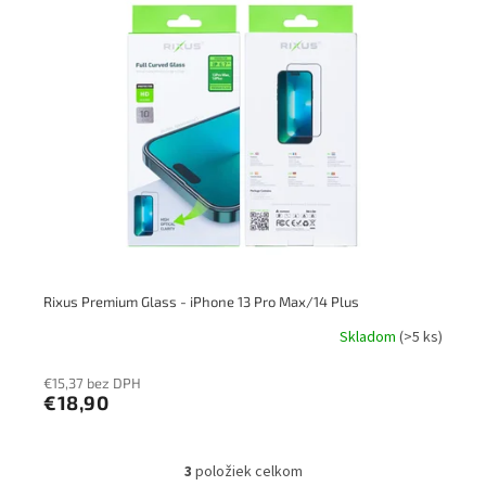
Rixus Premium Glass - iPhone 13 Pro Max/14 Plus
Skladom
(>5 ks)
€15,37 bez DPH
€18,90
3
položiek celkom
O