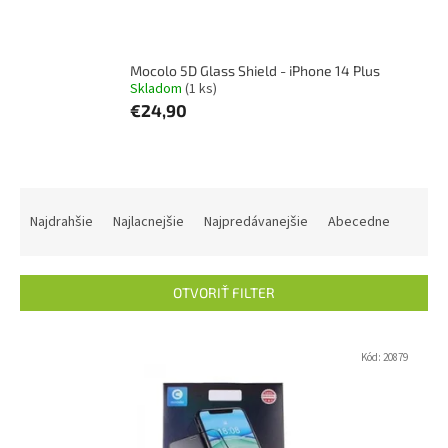
Mocolo 5D Glass Shield - iPhone 14 Plus
Skladom
(1 ks)
€24,90
R
a
Najdrahšie
Najlacnejšie
Najpredávanejšie
Abecedne
d
e
n
OTVORIŤ FILTER
i
e
V
p
ý
Kód:
20879
r
p
o
i
d
s
u