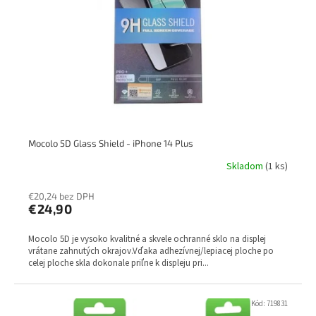
p
k
r
t
o
o
d
v
u
k
t
o
v
Mocolo 5D Glass Shield - iPhone 14 Plus
Skladom
(1 ks)
€20,24 bez DPH
€24,90
Mocolo 5D je vysoko kvalitné a skvele ochranné sklo na displej
vrátane zahnutých okrajov.Vďaka adhezívnej/lepiacej ploche po
celej ploche skla dokonale priľne k displeju pri...
Kód:
719831