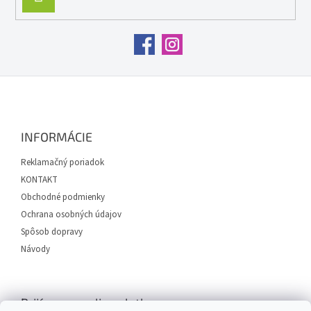
ý
SA
p
i
s
u
Z
á
p
ä
INFORMÁCIE
t
i
Reklamačný poriadok
e
KONTAKT
Obchodné podmienky
Ochrana osobných údajov
Spôsob dopravy
Návody
Prijímame online platby