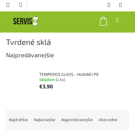
Prejsť
na
obsah
NÁKUPNÝ
KOŠÍK
Tvrdené sklá
Najpredávanejšie
TEMPERED GLASS - HUAWEI P9
Skladom
(1 ks)
€3,90
R
a
Najdrahšie
Najlacnejšie
Najpredávanejšie
Abecedne
d
e