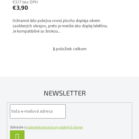
€3,17 bez DPH
€3,90
Ochranné sklo pokrýva rovnú plochu displeja okrem
zaoblených okrajov, preto je menšie ako displej telefónu.
Je kompatibilné so širokou...
1
položiek celkom
O
v
l
á
d
a
c
NEWSLETTER
i
e
p
r
v
k
y
Súhlasím s
podmienkami ochrany osobných údajov
v
PRIHLÁSIŤ