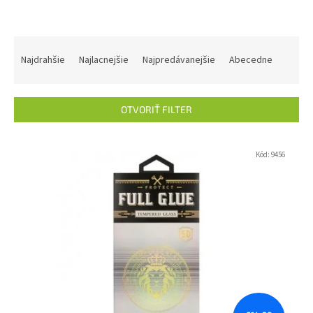
R
a
Najdrahšie
Najlacnejšie
Najpredávanejšie
Abecedne
d
e
n
OTVORIŤ FILTER
i
e
V
p
ý
Kód:
9456
r
p
o
i
d
s
u
p
k
r
t
o
o
d
v
u
k
t