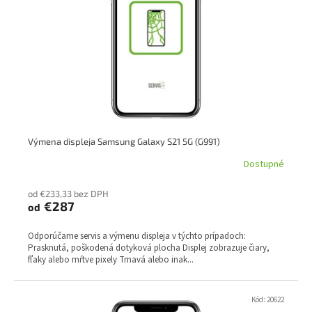
p
k
r
t
o
o
d
v
u
k
t
o
v
Výmena displeja Samsung Galaxy S21 5G (G991)
Dostupné
od €233,33 bez DPH
€287
od
Odporúčame servis a výmenu displeja v týchto prípadoch:
Prasknutá, poškodená dotyková plocha Displej zobrazuje čiary,
fľaky alebo mŕtve pixely Tmavá alebo inak...
Kód:
20622