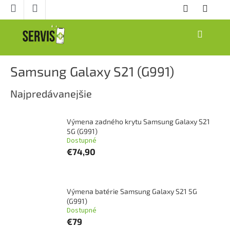
Prejsť
na
obsah
NÁKUPNÝ
KOŠÍK
Samsung Galaxy S21 (G991)
Najpredávanejšie
Výmena zadného krytu Samsung Galaxy S21
5G (G991)
Dostupné
€74,90
Výmena batérie Samsung Galaxy S21 5G
(G991)
Dostupné
€79