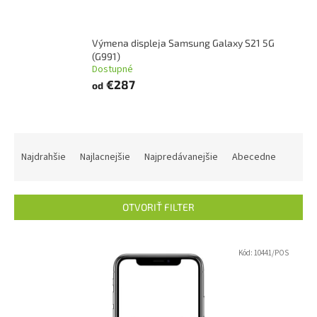
Výmena displeja Samsung Galaxy S21 5G
(G991)
Dostupné
€287
od
R
a
Najdrahšie
Najlacnejšie
Najpredávanejšie
Abecedne
d
e
n
OTVORIŤ FILTER
i
e
V
p
ý
Kód:
10441/POS
r
p
o
i
d
s
u