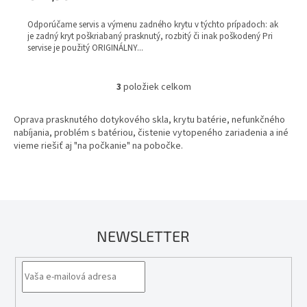
Odporúčame servis a výmenu zadného krytu v týchto prípadoch: ak
je zadný kryt poškriabaný prasknutý, rozbitý či inak poškodený Pri
servise je použitý ORIGINÁLNY...
3
položiek celkom
O
v
l
Oprava prasknutého dotykového skla, krytu batérie, nefunkčného
á
nabíjania, problém s batériou, čistenie vytopeného zariadenia a iné
d
vieme riešiť aj "na počkanie" na pobočke.
a
c
i
e
p
r
NEWSLETTER
v
k
y
v
ý
p