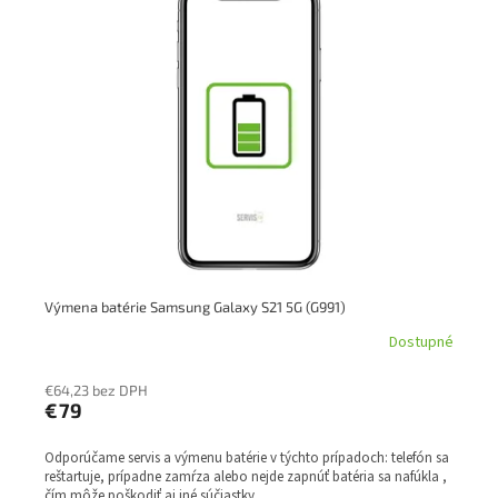
Výmena batérie Samsung Galaxy S21 5G (G991)
Dostupné
€64,23 bez DPH
€79
Odporúčame servis a výmenu batérie v týchto prípadoch: telefón sa
reštartuje, prípadne zamŕza alebo nejde zapnúť batéria sa nafúkla ,
čím môže poškodiť aj iné súčiastky...