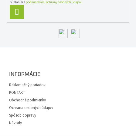
i
Súhlasím s
podmienkami ochrany osobných údajov
s
PRIHLÁSIŤ
u
SA
Z
á
p
ä
INFORMÁCIE
t
i
Reklamačný poriadok
e
KONTAKT
Obchodné podmienky
Ochrana osobných údajov
Spôsob dopravy
Návody