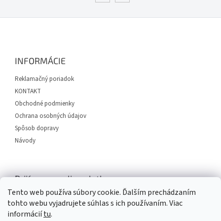
Z
á
p
ä
INFORMÁCIE
t
i
Reklamačný poriadok
e
KONTAKT
Obchodné podmienky
Ochrana osobných údajov
Spôsob dopravy
Návody
Prijímame online platby
Tento web používa súbory cookie. Ďalším prechádzaním
tohto webu vyjadrujete súhlas s ich používaním. Viac
informácií
tu
.