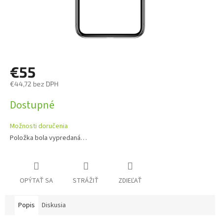
€55
€44,72 bez DPH
Jednotková
Dostupné
cena:
Možnosti doručenia
Položka bola vypredaná…
OPÝTAŤ SA
STRÁŽIŤ
ZDIEĽAŤ
Popis
Diskusia