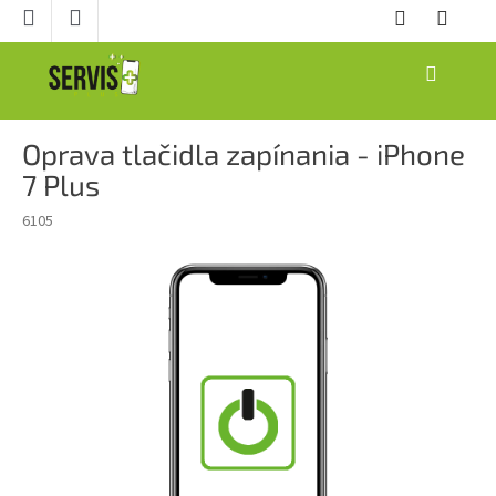
Prejsť
na
obsah
NÁKUPNÝ
KOŠÍK
Oprava tlačidla zapínania - iPhone
7 Plus
6105