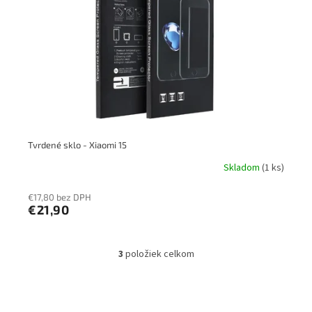
Tvrdené sklo - Xiaomi 15
Skladom
(1 ks)
€17,80 bez DPH
€21,90
3
položiek celkom
O
v
l
á