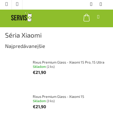
Prejsť
na
obsah
NÁKUPNÝ
KOŠÍK
Séria Xiaomi
Najpredávanejšie
Rixus Premium Glass - Xiaomi 15 Pro, 15 Ultra
Skladom
(2 ks)
€21,90
Rixus Premium Glass - Xiaomi 15
Skladom
(3 ks)
€21,90