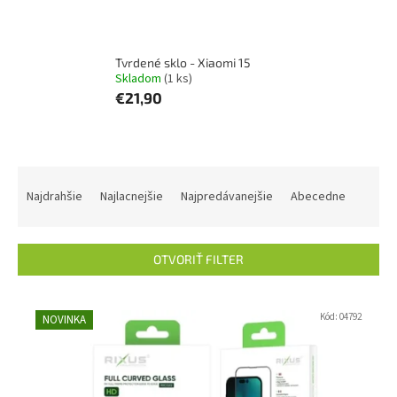
Tvrdené sklo - Xiaomi 15
Skladom
(1 ks)
€21,90
R
a
Najdrahšie
Najlacnejšie
Najpredávanejšie
Abecedne
d
e
n
OTVORIŤ FILTER
i
e
V
p
ý
Kód:
04792
NOVINKA
r
p
o
i
d
s
u