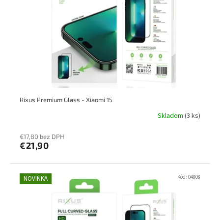
p
k
r
t
o
o
d
v
u
k
t
o
v
Rixus Premium Glass - Xiaomi 15
Skladom
(3 ks)
€17,80 bez DPH
€21,90
Kód:
04808
NOVINKA