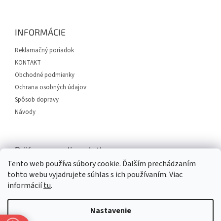
á
p
ä
INFORMÁCIE
t
i
Reklamačný poriadok
e
KONTAKT
Obchodné podmienky
Ochrana osobných údajov
Spôsob dopravy
Návody
Prijímame online platby
Tento web používa súbory cookie. Ďalším prechádzaním
tohto webu vyjadrujete súhlas s ich používaním. Viac
informácií
tu
.
Nastavenie
Vytvoril Shoptet