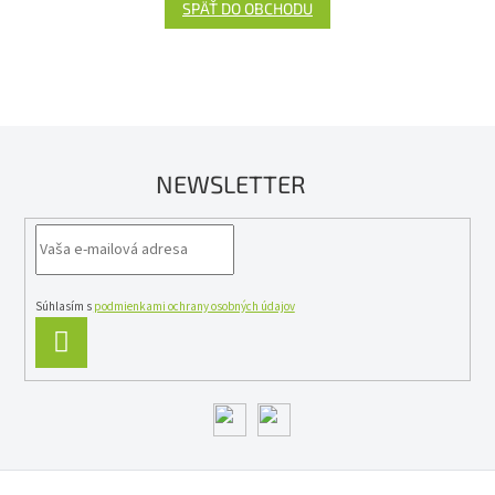
SPÄŤ DO OBCHODU
NEWSLETTER
Súhlasím s
podmienkami ochrany osobných údajov
PRIHLÁSIŤ
SA
Z