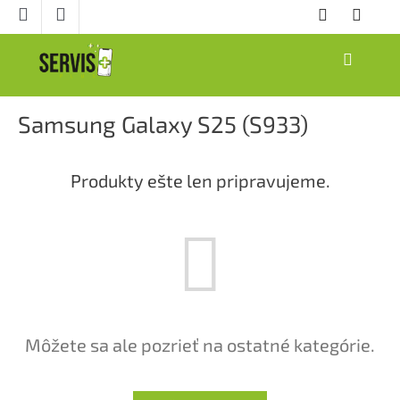
Prejsť
na
obsah
NÁKUPNÝ
KOŠÍK
Samsung Galaxy S25 (S933)
Produkty ešte len pripravujeme.
Môžete sa ale pozrieť na ostatné kategórie.