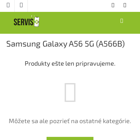
Prejsť
na
obsah
NÁKUPNÝ
KOŠÍK
Samsung Galaxy A56 5G (A566B)
Produkty ešte len pripravujeme.
Môžete sa ale pozrieť na ostatné kategórie.