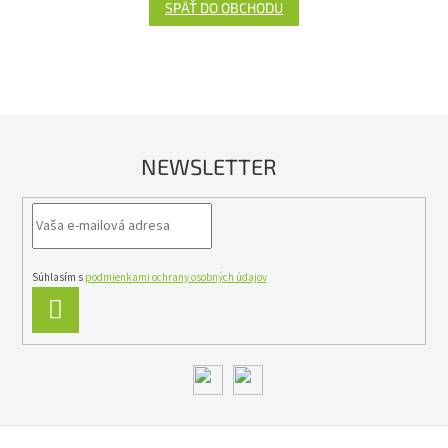
SPÄŤ DO OBCHODU
NEWSLETTER
Súhlasím s
podmienkami ochrany osobných údajov
PRIHLÁSIŤ
SA
Z