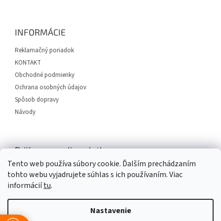
á
p
ä
INFORMÁCIE
t
i
Reklamačný poriadok
e
KONTAKT
Obchodné podmienky
Ochrana osobných údajov
Spôsob dopravy
Návody
Prijímame online platby
Tento web používa súbory cookie. Ďalším prechádzaním
tohto webu vyjadrujete súhlas s ich používaním. Viac
informácií
tu
.
Nastavenie
Vytvoril Shoptet