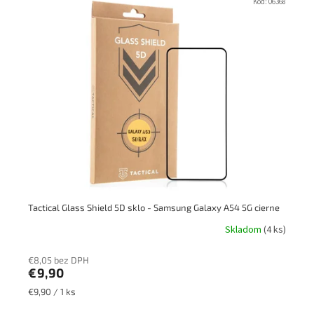
Kód:
06368
Tactical Glass Shield 5D sklo - Samsung Galaxy A54 5G cierne
Skladom
(4 ks)
€8,05 bez DPH
€9,90
Jednotková
€9,90 / 1 ks
cena: