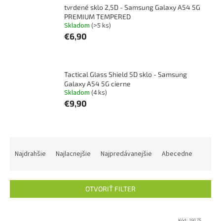
tvrdené sklo 2,5D - Samsung Galaxy A54 5G
PREMIUM TEMPERED
Skladom
(>5 ks)
€6,90
Tactical Glass Shield 5D sklo - Samsung
Galaxy A54 5G cierne
Skladom
(4 ks)
€9,90
R
a
Najdrahšie
Najlacnejšie
Najpredávanejšie
Abecedne
d
e
n
OTVORIŤ FILTER
i
e
V
p
Kód:
19175