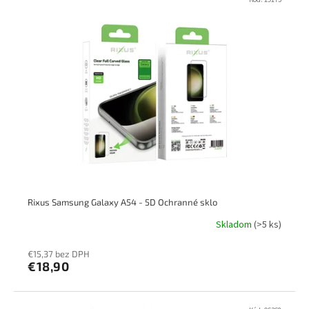
ý
r
p
o
i
d
s
u
p
k
r
t
o
o
d
v
u
k
t
o
v
Rixus Samsung Galaxy A54 - 5D Ochranné sklo
Skladom
(>5 ks)
€15,37 bez DPH
€18,90