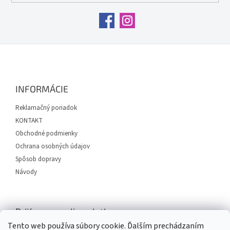
i
s
u
Z
á
p
ä
INFORMÁCIE
t
i
Reklamačný poriadok
e
KONTAKT
Obchodné podmienky
Ochrana osobných údajov
Spôsob dopravy
Návody
Prijímame online platby
Tento web používa súbory cookie. Ďalším prechádzaním