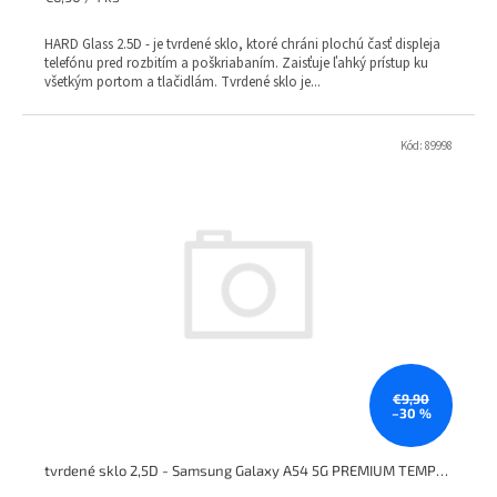
cena:
HARD Glass 2.5D - je tvrdené sklo, ktoré chráni plochú časť displeja
telefónu pred rozbitím a poškriabaním. Zaisťuje ľahký prístup ku
všetkým portom a tlačidlám. Tvrdené sklo je...
Kód:
89998
€9,90
–30 %
tvrdené sklo 2,5D - Samsung Galaxy A54 5G PREMIUM TEMPERED