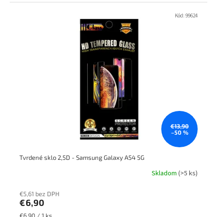
Kód:
99624
€13,90
–50 %
Tvrdené sklo 2,5D - Samsung Galaxy A54 5G
Skladom
(>5 ks)
€5,61 bez DPH
€6,90
Jednotková
€6,90 / 1 ks