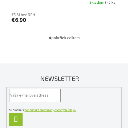
Skladom
(>5 ks)
€5,61 bez DPH
€6,90
4
položiek celkom
O
v
l
á
d
a
c
NEWSLETTER
i
e
p
r
v
k
y
Súhlasím s
podmienkami ochrany osobných údajov
v
PRIHLÁSIŤ
ý
SA
p