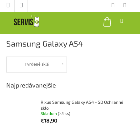
Prejsť
na
obsah
NÁKUPNÝ
KOŠÍK
Samsung Galaxy A54
Tvrdené sklá
Najpredávanejšie
Rixus Samsung Galaxy A54 - 5D Ochranné
sklo
Skladom
(>5 ks)
€18,90