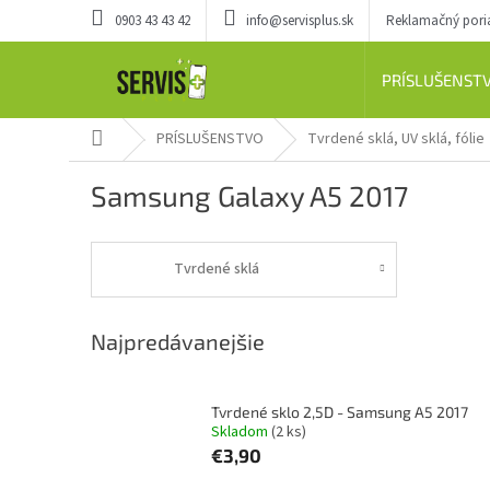
Prejsť
0903 43 43 42
info@servisplus.sk
Reklamačný por
na
obsah
PRÍSLUŠENST
Domov
PRÍSLUŠENSTVO
Tvrdené sklá, UV sklá, fólie
Samsung Galaxy A5 2017
Tvrdené sklá
Najpredávanejšie
Tvrdené sklo 2,5D - Samsung A5 2017
Skladom
(2 ks)
€3,90