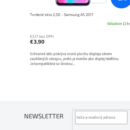
o
v
Tvrdené sklo 2,5D - Samsung A5 2017
Skladom
(2 k
€3,17 bez DPH
€3,90
Ochranné sklo pokrýva rovnú plochu displeja okrem
zaoblených okrajov, preto je menšie ako displej telefónu.
Je kompatibilné so širokou...
NEWSLETTER