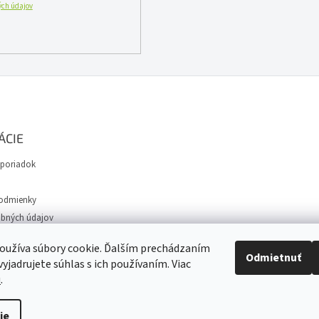
ch údajov
r
v
k
y
v
ý
p
i
s
u
ÁCIE
poriadok
odmienky
bných údajov
avy
oužíva súbory cookie. Ďalším prechádzaním
Odmietnuť
yjadrujete súhlas s ich používaním. Viac
u
.
iť nastavenie cookies
ie