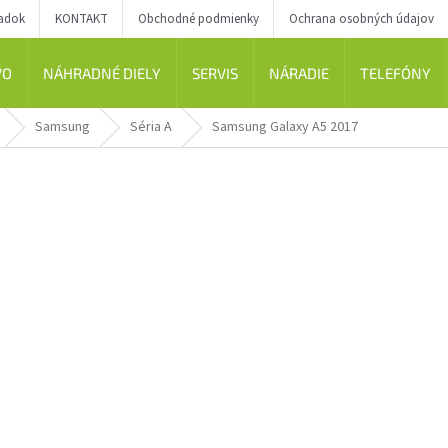
iadok
KONTAKT
Obchodné podmienky
Ochrana osobných údajov
VO
NÁHRADNÉ DIELY
SERVIS
NÁRADIE
TELEFÓNY
Samsung
Séria A
Samsung Galaxy A5 2017