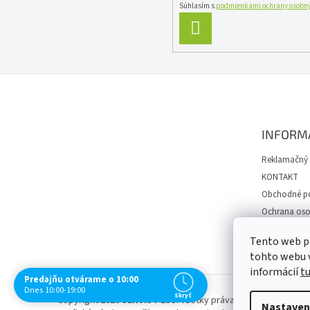
Súhlasím s
podmienkami ochrany osobný
PRIHLÁSIŤ
SA
Z
á
p
ä
INFORM
t
i
Reklamačný 
e
KONTAKT
Obchodné p
Ochrana oso
Spôsob dopr
Tento web p
Návody
tohto webu v
informácií
t
Predajňu otvárame o 10:00
Dnes 10:00-19:00
Skryť
Copyright 2026
SERVIS PLUS
. Všetky práva vyhradené.
Uprav
Nastaven