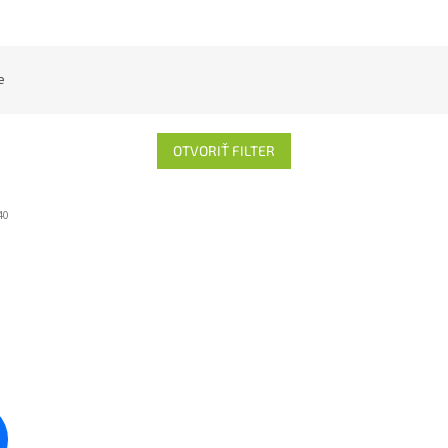
e
OTVORIŤ FILTER
40