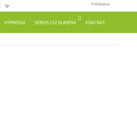
Prihlásenie
Spôsob dopravy
Návody
NÁKUPNÝ
VÝPREDAJ
SERVIS CEZ KURIÉRA
KONTAKT
KOŠÍK