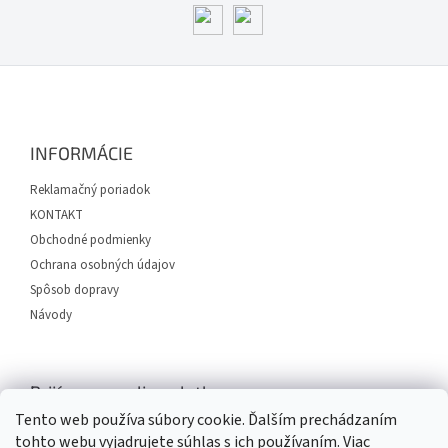
Z
á
p
ä
INFORMÁCIE
t
i
Reklamačný poriadok
e
KONTAKT
Obchodné podmienky
Ochrana osobných údajov
Spôsob dopravy
Návody
Prijímame online platby
Tento web používa súbory cookie. Ďalším prechádzaním
tohto webu vyjadrujete súhlas s ich používaním. Viac