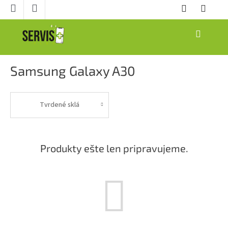
Prejsť
na
obsah
NÁKUPNÝ
KOŠÍK
Samsung Galaxy A30
Tvrdené sklá
Produkty ešte len pripravujeme.