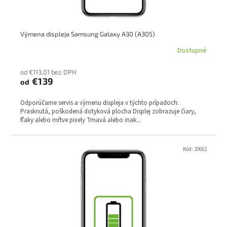
o
v
Výmena displeja Samsung Galaxy A30 (A305)
Dostupné
od €113,01 bez DPH
€139
od
Odporúčame servis a výmenu displeja v týchto prípadoch:
Prasknutá, poškodená dotyková plocha Displej zobrazuje čiary,
fľaky alebo mŕtve pixely Tmavá alebo inak...
Kód:
20662