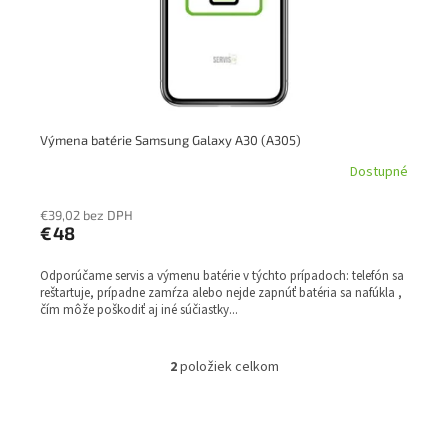
Výmena batérie Samsung Galaxy A30 (A305)
Dostupné
€39,02 bez DPH
€48
Odporúčame servis a výmenu batérie v týchto prípadoch: telefón sa
reštartuje, prípadne zamŕza alebo nejde zapnúť batéria sa nafúkla ,
čím môže poškodiť aj iné súčiastky...
2
položiek celkom
O
v
l
á