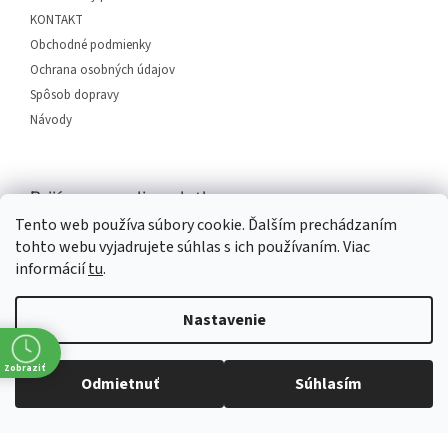
e
KONTAKT
Obchodné podmienky
Ochrana osobných údajov
Spôsob dopravy
Návody
Prijímame online platby
Tento web používa súbory cookie. Ďalším prechádzaním
tohto webu vyjadrujete súhlas s ich používaním. Viac
informácií
tu
.
Nastavenie
Vytvoril Shoptet
Zobraziť
Odmietnuť
Súhlasím
Copyright 2026
SERVIS PLUS
. Všetky práva vyhradené.
Upraviť
nastavenie cookies
Grafický návrh vytvořil a na Shoptet implementoval
Tomáš Hlad
&