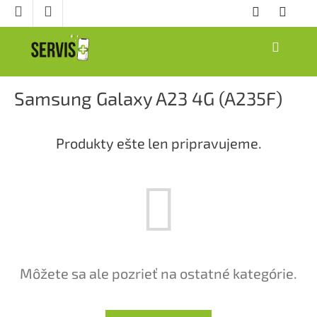
Prejsť
na
obsah
NÁKUPNÝ
KOŠÍK
Samsung Galaxy A23 4G (A235F)
Produkty ešte len pripravujeme.
Môžete sa ale pozrieť na ostatné kategórie.