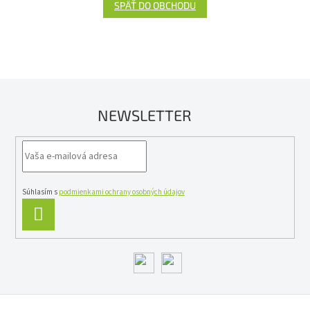
SPÄŤ DO OBCHODU
NEWSLETTER
Súhlasím s
podmienkami ochrany osobných údajov
PRIHLÁSIŤ
SA
Z