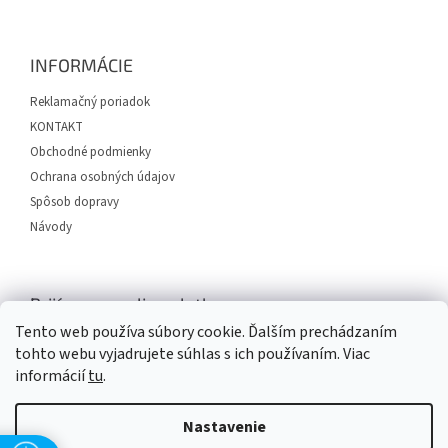
á
p
ä
INFORMÁCIE
t
i
Reklamačný poriadok
e
KONTAKT
Obchodné podmienky
Ochrana osobných údajov
Spôsob dopravy
Návody
Prijímame online platby
Tento web používa súbory cookie. Ďalším prechádzaním
tohto webu vyjadrujete súhlas s ich používaním. Viac
informácií
tu
.
Nastavenie
Vytvoril Shoptet