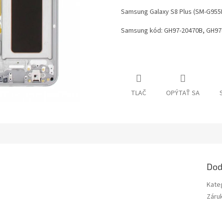
Samsung Galaxy S8 Plus (SM-G955
Samsung kód: GH97-20470B, GH97
TLAČ
OPÝTAŤ SA
Dod
Kate
Záru