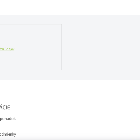
ch údajov
ÁCIE
poriadok
odmienky