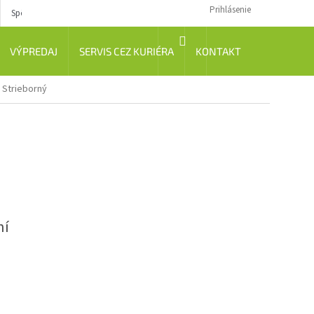
Prihlásenie
Spôsob dopravy
Návody
NÁKUPNÝ
VÝPREDAJ
SERVIS CEZ KURIÉRA
KONTAKT
KOŠÍK
l Strieborný
ní