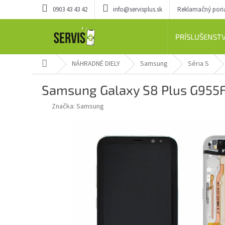
Prejsť
0903 43 43 42
info@servisplus.sk
Reklamačný por
na
obsah
PRÍSLUŠENST
Domov
NÁHRADNÉ DIELY
Samsung
Séria S
Samsung Galaxy S8 Plus G955F -
Značka:
Samsung