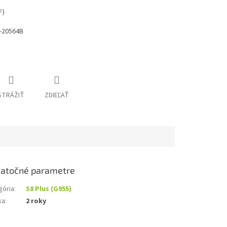
F)
-20564B
STRÁŽIŤ
ZDIEĽAŤ
atočné parametre
gória
:
S8 Plus (G955)
ka
:
2 roky