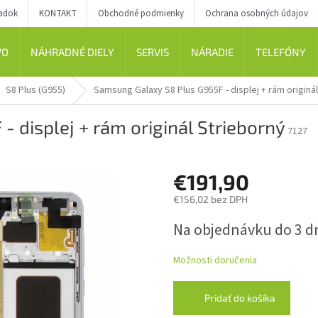
iadok
KONTAKT
Obchodné podmienky
Ochrana osobných údajov
VO
NÁHRADNÉ DIELY
SERVIS
NÁRADIE
TELEFÓNY
S8 Plus (G955)
Samsung Galaxy S8 Plus G955F - displej + rám originá
 displej + rám originál Strieborný
7127
€191,90
€156,02 bez DPH
Jednotková
Na objednávku do 3 d
cena:
Možnosti doručenia
Pridať do košíka