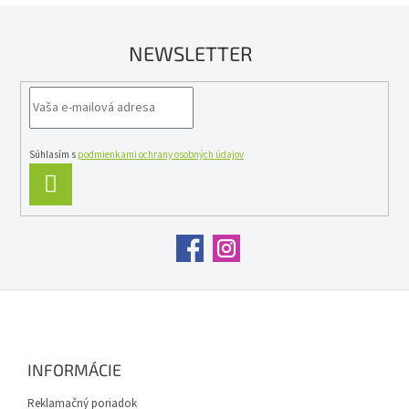
d
a
c
NEWSLETTER
i
e
p
r
v
k
y
Súhlasím s
podmienkami ochrany osobných údajov
v
PRIHLÁSIŤ
ý
SA
p
i
s
u
Z
á
p
ä
INFORMÁCIE
t
i
Reklamačný poriadok