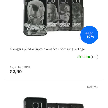
p
k
r
t
o
o
d
v
u
k
t
€5,90
–50 %
o
v
Avengers púzdro Captain America - Samsung S6 Edge
Skladom
(1 ks)
€2,36 bez DPH
€2,90
Kód:
12758