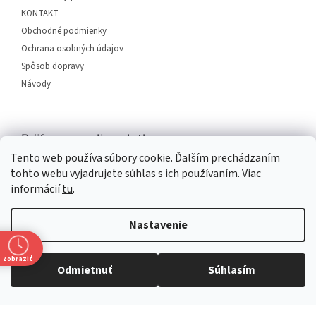
e
KONTAKT
Obchodné podmienky
Ochrana osobných údajov
Spôsob dopravy
Návody
Prijímame online platby
Tento web používa súbory cookie. Ďalším prechádzaním
tohto webu vyjadrujete súhlas s ich používaním. Viac
informácií
tu
.
Nastavenie
Vytvoril Shoptet
Zobraziť
Odmietnuť
Súhlasím
Copyright 2026
SERVIS PLUS
. Všetky práva vyhradené.
Upraviť
nastavenie cookies
Grafický návrh vytvořil a na Shoptet implementoval
Tomáš Hlad
&