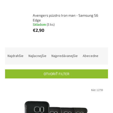
Avengers púzdro Iron man - Samsung S6
Edge
Skladom
(5 ks)
€2,90
R
a
Najdrahšie
Najlacnejšie
Najpredávanejšie
Abecedne
d
e
n
OTVORIŤ FILTER
i
e
V
p
ý
Kód:
12759
r
p
o
i
d
s
u