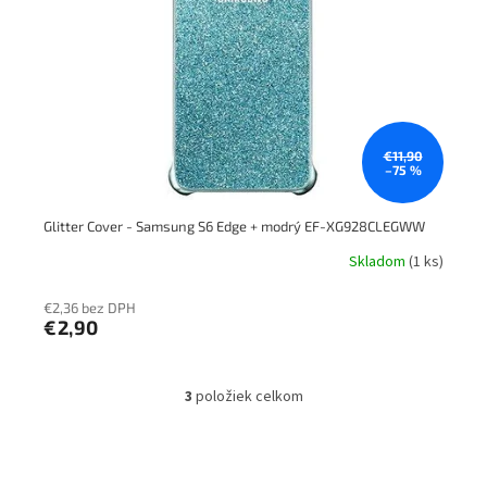
€11,90
–75 %
Glitter Cover - Samsung S6 Edge + modrý EF-XG928CLEGWW
Skladom
(1 ks)
€2,36 bez DPH
€2,90
3
položiek celkom
O
v
l
á