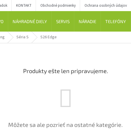
iadok
KONTAKT
Obchodné podmienky
Ochrana osobných údajov
VO
NÁHRADNÉ DIELY
SERVIS
NÁRADIE
TELEFÓNY
ung
Séria S
S26 Edge
Produkty ešte len pripravujeme.
Môžete sa ale pozrieť na ostatné kategórie.