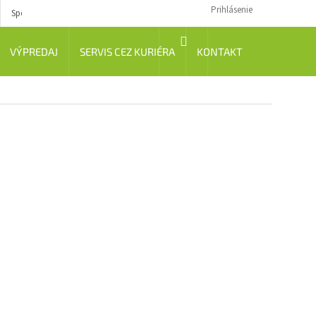
Prihlásenie
Spôsob dopravy
Návody
NÁKUPNÝ
VÝPREDAJ
SERVIS CEZ KURIÉRA
KONTAKT
KOŠÍK