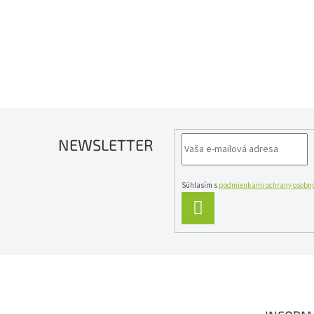
NEWSLETTER
Súhlasím s
podmienkami ochrany osobný
PRIHLÁSIŤ
SA
Z
á
p
ä