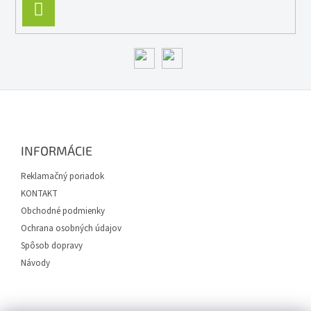
v
PRIHLÁSIŤ
ý
SA
p
i
s
u
Z
á
p
ä
INFORMÁCIE
t
i
Reklamačný poriadok
e
KONTAKT
Obchodné podmienky
Ochrana osobných údajov
Spôsob dopravy
Návody