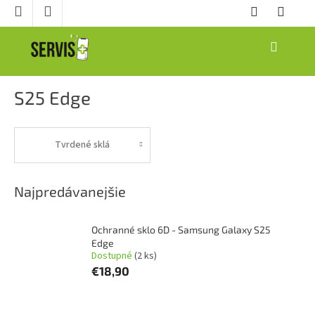
Prejsť
na
obsah
NÁKUPNÝ
KOŠÍK
S25 Edge
Tvrdené sklá
Najpredávanejšie
Ochranné sklo 6D - Samsung Galaxy S25
Edge
Dostupné
(2 ks)
€18,90