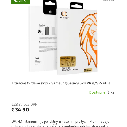
ý
NOVINKA
r
p
o
i
d
s
u
p
k
r
t
o
o
d
v
u
k
t
o
v
Titánové tvrdené sklo - Samsung Galaxy S24 Plus/S25 Plus
Dostupné
(1 ks)
€28,37 bez DPH
€34,90
10X HD Titanium – je perfektným riešením pre tých, ktorí hľadajú
ochranu obrazovky s najvyššími štandardmi odolnosti a kvality.