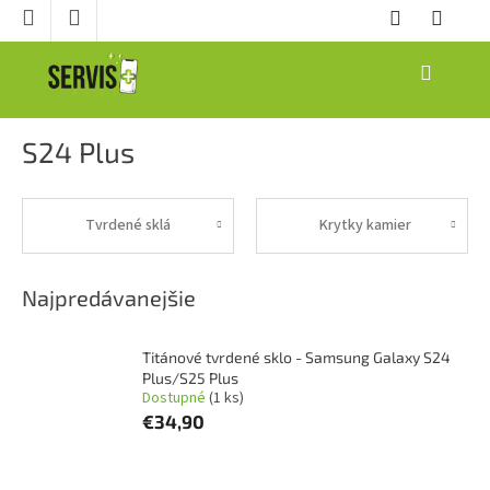
Prejsť
na
obsah
NÁKUPNÝ
KOŠÍK
S24 Plus
Tvrdené sklá
Krytky kamier
Najpredávanejšie
Titánové tvrdené sklo - Samsung Galaxy S24
Plus/S25 Plus
Dostupné
(1 ks)
€34,90