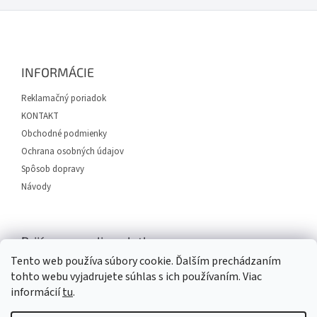
Z
á
p
ä
INFORMÁCIE
t
i
Reklamačný poriadok
e
KONTAKT
Obchodné podmienky
Ochrana osobných údajov
Spôsob dopravy
Návody
Prijímame online platby
Tento web používa súbory cookie. Ďalším prechádzaním
tohto webu vyjadrujete súhlas s ich používaním. Viac
informácií
tu
.