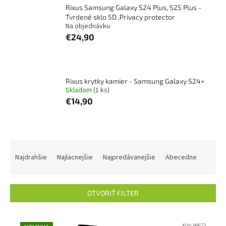
Rixus Samsung Galaxy S24 Plus, S25 Plus -
Tvrdené sklo 5D ,Privacy protector
Na objednávku
€24,90
Rixus krytky kamier - Samsung Galaxy S24+
Skladom
(1 ks)
€14,90
R
a
Najdrahšie
Najlacnejšie
Najpredávanejšie
Abecedne
d
e
n
OTVORIŤ FILTER
i
e
V
p
Kód:
99672