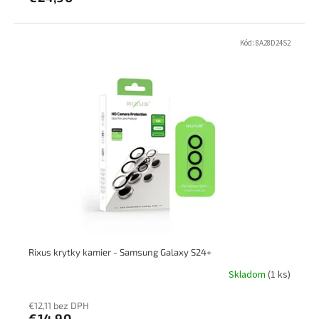
Kód:
8A28D24S2
Rixus krytky kamier - Samsung Galaxy S24+
Skladom
(1 ks)
€12,11 bez DPH
€14,90