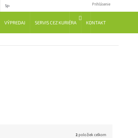
Prihlásenie
Spôsob dopravy
Návody
NÁKUPNÝ
VÝPREDAJ
SERVIS CEZ KURIÉRA
KONTAKT
KOŠÍK
2
položiek celkom