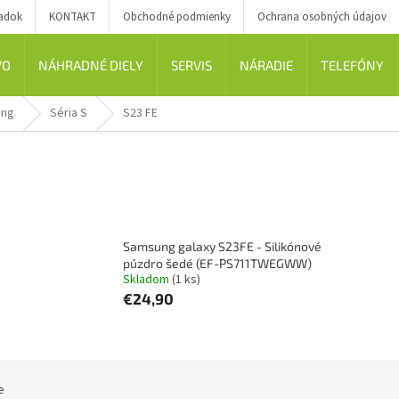
iadok
KONTAKT
Obchodné podmienky
Ochrana osobných údajov
VO
NÁHRADNÉ DIELY
SERVIS
NÁRADIE
TELEFÓNY
ung
Séria S
S23 FE
Samsung galaxy S23FE - Silikónové
púzdro šedé (EF-PS711TWEGWW)
Skladom
(1 ks)
€24,90
e