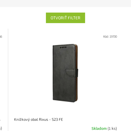
OTVORIŤ FILTER
56
Kód:
19700
PS711TWEGWW)
Knižkový obal Rixus - S23 FE
s)
Skladom
(1 ks)