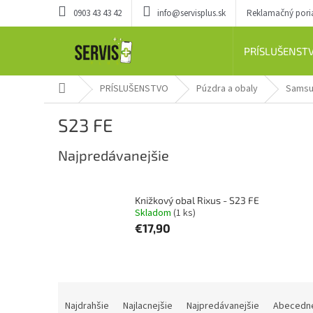
Prejsť
0903 43 43 42
info@servisplus.sk
Reklamačný por
na
obsah
PRÍSLUŠENST
Domov
PRÍSLUŠENSTVO
Púzdra a obaly
Sams
S23 FE
Najpredávanejšie
Knižkový obal Rixus - S23 FE
Skladom
(1 ks)
€17,90
R
a
Najdrahšie
Najlacnejšie
Najpredávanejšie
Abecedn