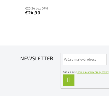
€20,24 bez DPH
€24,90
NEWSLETTER
Súhlasím s
podmienkami ochrany osobný
PRIHLÁSIŤ
SA
Z
á