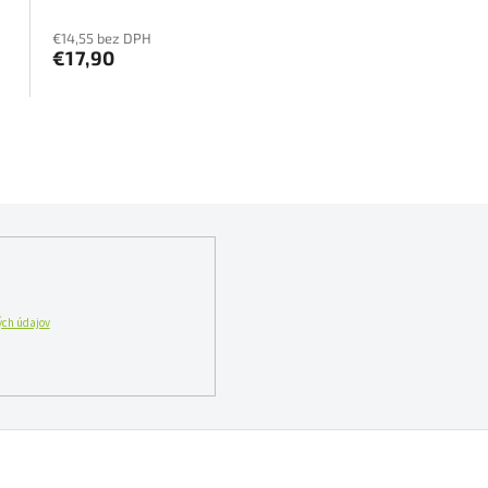
€14,55 bez DPH
€17,90
O
v
l
á
d
a
c
i
e
p
ch údajov
r
v
k
y
v
ý
p
i