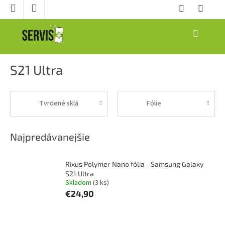
Prejsť
na
obsah
NÁKUPNÝ
KOŠÍK
S21 Ultra
Tvrdené sklá
Fólie
Najpredávanejšie
Rixus Polymer Nano fólia - Samsung Galaxy
S21 Ultra
Skladom
(3 ks)
€24,90