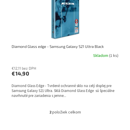
Diamond Glass edge - Samsung Galaxy S21 Ultra Black
Skladom
(1 ks)
€12,11 bez DPH
€14,90
Diamond Glass Edge - Tvrdené ochranné sklo na celý displej pre
Samsung Galaxy S21 Ultra. Sklá Diamond Glass Edge sú špeciálne
navrhnuté pre zariadenia s jemne...
2
položiek celkom
O
v
l