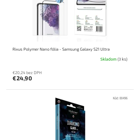
o
o
d
v
u
k
t
o
v
Rixus Polymer Nano fólia - Samsung Galaxy S21 Ultra
Skladom
(3 ks)
€20,24 bez DPH
€24,90
Kód:
88496