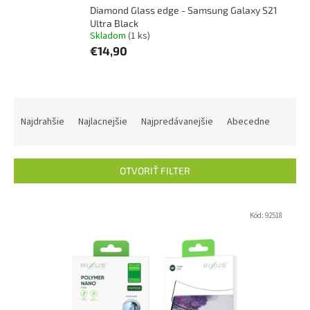
Diamond Glass edge - Samsung Galaxy S21
Ultra Black
Skladom
(1 ks)
€14,90
R
a
Najdrahšie
Najlacnejšie
Najpredávanejšie
Abecedne
d
e
n
OTVORIŤ FILTER
i
e
V
p
ý
Kód:
92518
r
p
o
i
d
s
u
p
k
r
t