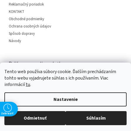
i
Reklamačný poriadok
e
KONTAKT
Obchodné podmienky
Ochrana osobných údajov
Spôsob dopravy
Návody
Prijímame online platby
Tento web používa súbory cookie. Ďalším prechádzaním
tohto webu vyjadrujete súhlas s ich používaním. Viac
informácií
tu
.
Nastavenie
Vytvoril Shoptet
Zobraziť
Odmietnuť
Súhlasím
Copyright 2026
SERVIS PLUS
. Všetky práva vyhradené.
Upraviť
nastavenie cookies