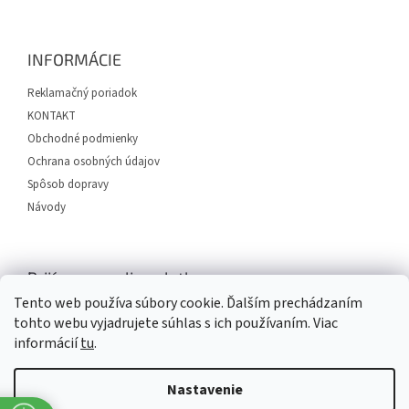
á
p
ä
INFORMÁCIE
t
i
Reklamačný poriadok
e
KONTAKT
Obchodné podmienky
Ochrana osobných údajov
Spôsob dopravy
Návody
Prijímame online platby
Tento web používa súbory cookie. Ďalším prechádzaním
tohto webu vyjadrujete súhlas s ich používaním. Viac
informácií
tu
.
Nastavenie
Vytvoril Shoptet