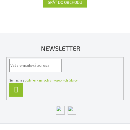
SPÄŤ DO OBCHODU
NEWSLETTER
Súhlasím s
podmienkami ochrany osobných údajov
PRIHLÁSIŤ
SA
Z