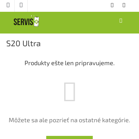
Prejsť
na
obsah
NÁKUPNÝ
KOŠÍK
S20 Ultra
Produkty ešte len pripravujeme.
Môžete sa ale pozrieť na ostatné kategórie.