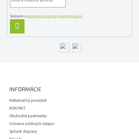
v
k
y
Súhlasím s
podmienkami ochrany osobných údajov
v
PRIHLÁSIŤ
ý
SA
p
i
s
u
Z
á
p
ä
INFORMÁCIE
t
i
Reklamačný poriadok
e
KONTAKT
Obchodné podmienky
Ochrana osobných údajov
Spôsob dopravy