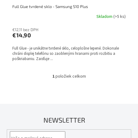
Full Glue tvrdené sklo - Samsung S10 Plus
Skladom
(>5 ks)
€12,11 bez DPH
€14,90
Full Glue - je unikátne tvrdené sklo, celoplošne lepené. Dokonale
chráni displej telefónu so zaoblenými hranami proti rozbitiu a
poškriabaniu. Zaisťuje ...
1
položiek celkom
O
v
l
á
d
a
c
NEWSLETTER
i
e
p
r