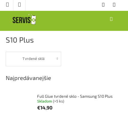
Prejsť
na
obsah
NÁKUPNÝ
KOŠÍK
S10 Plus
Tvrdené sklá
Najpredávanejšie
Full Glue tvrdené sklo - Samsung S10 Plus
Skladom
(>5 ks)
€14,90