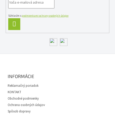
Súhlasím s
podmienkami ochrany osobných údajov
PRIHLÁSIŤ
SA
Z
á
p
ä
INFORMÁCIE
t
i
Reklamačný poriadok
e
KONTAKT
Obchodné podmienky
Ochrana osobných údajov
Spôsob dopravy