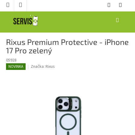
Prejsť
na
obsah
NÁKUPNÝ
KOŠÍK
Rixus Premium Protective - iPhone
17 Pro zelený
05928
Značka:
Rixus
NOVINKA