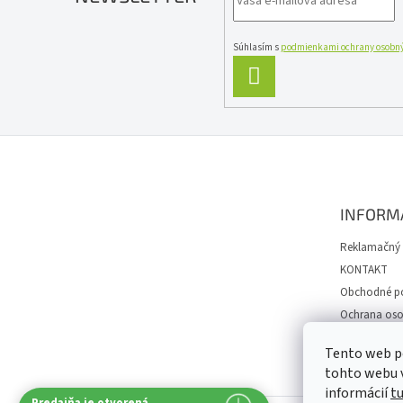
Súhlasím s
podmienkami ochrany osobný
PRIHLÁSIŤ
SA
Z
á
p
ä
INFORM
t
i
Reklamačný 
e
KONTAKT
Obchodné p
Ochrana oso
Spôsob dopr
Tento web p
Návody
tohto webu v
informácií
t