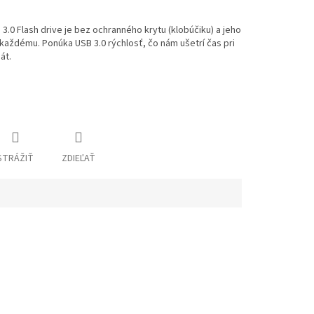
3.0 Flash drive je bez ochranného krytu (klobúčiku) a jeho
každému. Ponúka USB 3.0 rýchlosť, čo nám ušetrí čas pri
át.
STRÁŽIŤ
ZDIEĽAŤ