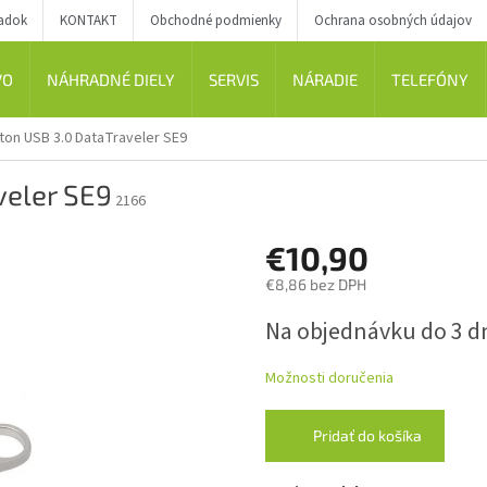
iadok
KONTAKT
Obchodné podmienky
Ochrana osobných údajov
VO
NÁHRADNÉ DIELY
SERVIS
NÁRADIE
TELEFÓNY
ton USB 3.0 DataTraveler SE9
veler SE9
2166
€10,90
€8,86 bez DPH
Jednotková
Na objednávku do 3 d
cena:
Možnosti doručenia
Pridať do košíka