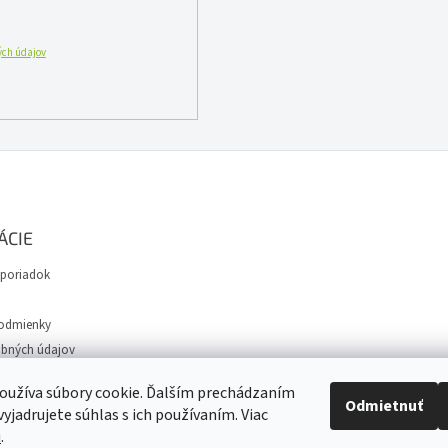
ch údajov
ÁCIE
poriadok
odmienky
bných údajov
avy
oužíva súbory cookie. Ďalším prechádzaním
Odmietnuť
yjadrujete súhlas s ich používaním. Viac
u
.