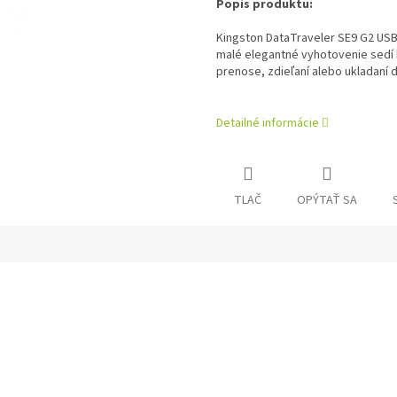
Popis produktu:
Kingston DataTraveler SE9 G2 USB 
malé elegantné vyhotovenie sedí 
prenose, zdieľaní alebo ukladaní d
Detailné informácie
TLAČ
OPÝTAŤ SA