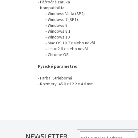
- Päťročná záruka
- Kompatibilita:
• Windows Vista (SP2)
• Windows 7 (SP1)
• Windows 8
• Windows 8.1
• Windows 10
• Mac OS 10.7.x alebo novší
• Linux 2.6.x alebo novší
• Chrome OS
Fyzické parametre:
- Farba: Strieborná
- Rozmery: 45.0 x 12.2 x 4.6 mm
NEWSLETTER