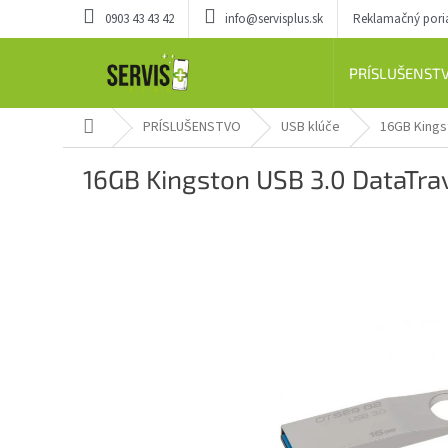
Prejsť
0903 43 43 42
info@servisplus.sk
Reklamačný por
na
obsah
PRÍSLUŠENST
Domov
PRÍSLUŠENSTVO
USB klúče
16GB Kings
16GB Kingston USB 3.0 DataTra