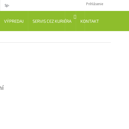
Prihlásenie
Spôsob dopravy
Návody
NÁKUPNÝ
VÝPREDAJ
SERVIS CEZ KURIÉRA
KONTAKT
KOŠÍK
ní