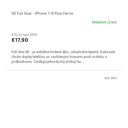
5D Full Glue - iPhone 7/8 Plus čierne
Skladom
(2 ks)
€14,55 bez DPH
€17,90
Full Glue 5D - je unikátne tvrdené sklo, celoplošne lepené. Dokonale
chráni displej telefónu so zaoblenými hranami proti rozbitiu a
poškriabaniu. Zaisťuje jednoduchý prístup ku...
Kód:
9463