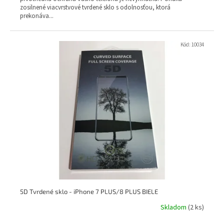
zosilnené viacvrstvové tvrdené sklo s odolnosťou, ktorá
prekonáva...
Kód:
10034
5D Tvrdené sklo - iPhone 7 PLUS/8 PLUS BIELE
Skladom
(2 ks)