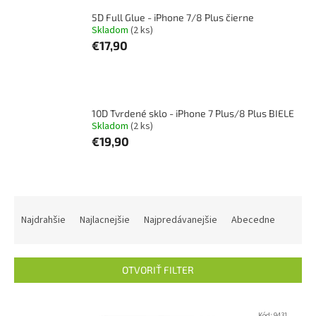
5D Full Glue - iPhone 7/8 Plus čierne
Skladom
(2 ks)
€17,90
10D Tvrdené sklo - iPhone 7 Plus/8 Plus BIELE
Skladom
(2 ks)
€19,90
R
a
Najdrahšie
Najlacnejšie
Najpredávanejšie
Abecedne
d
e
n
OTVORIŤ FILTER
i
e
V
p
Kód:
9431