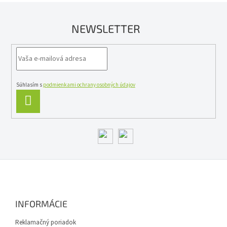
a
c
NEWSLETTER
i
e
p
r
v
k
y
Súhlasím s
podmienkami ochrany osobných údajov
v
PRIHLÁSIŤ
ý
SA
p
i
s
u
Z
á
p
ä
INFORMÁCIE
t
i
Reklamačný poriadok