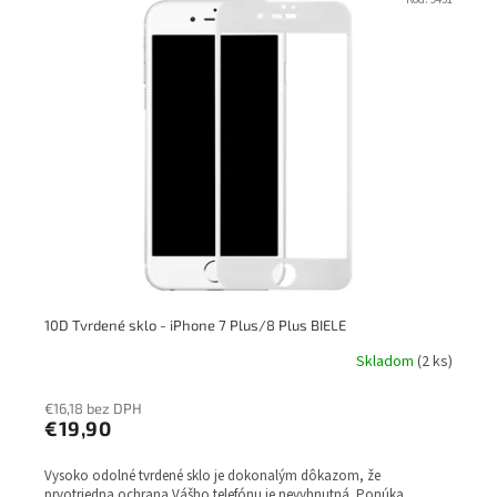
ý
r
p
o
i
d
s
u
p
k
r
t
o
o
d
v
u
k
t
o
v
10D Tvrdené sklo - iPhone 7 Plus/8 Plus BIELE
Skladom
(2 ks)
€16,18 bez DPH
€19,90
Vysoko odolné tvrdené sklo je dokonalým dôkazom, že
prvotriedna ochrana Vášho telefónu je nevyhnutná. Ponúka