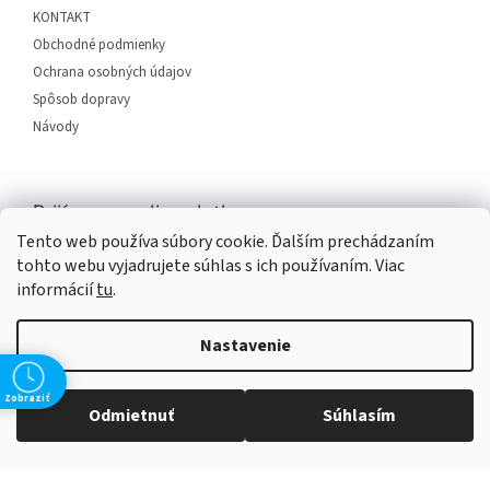
e
KONTAKT
Obchodné podmienky
Ochrana osobných údajov
Spôsob dopravy
Návody
Prijímame online platby
Tento web používa súbory cookie. Ďalším prechádzaním
tohto webu vyjadrujete súhlas s ich používaním. Viac
informácií
tu
.
Nastavenie
Vytvoril Shoptet
Zobraziť
Odmietnuť
Súhlasím
Copyright 2026
SERVIS PLUS
. Všetky práva vyhradené.
Upraviť
nastavenie cookies
Grafický návrh vytvořil a na Shoptet implementoval
Tomáš Hlad
&