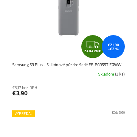
Z
€21,90
–82 %
ZADARMO
A
Samsung S9 Plus - Silikónové púzdro šedé EF-PG955TJEGWW
D
Skladom
(1 ks)
A
€3,17 bez DPH
R
€3,90
M
Kód:
9090
VÝPREDAJ
O