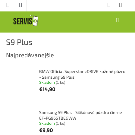
Prejsť
na
obsah
NÁKUPNÝ
KOŠÍK
S9 Plus
Najpredávanejšie
BMW Official Superstar zDRIVE kožené púzro
- Samsung S9 Plus
Skladom
(1 ks)
€14,90
Samsung S9 Plus - Silikónové púzdro čierne
EF-PG965TBEGWW
Skladom
(1 ks)
€9,90