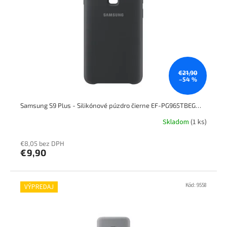
€21,90
–54 %
Samsung S9 Plus - Silikónové púzdro čierne EF-PG965TBEGWW
Skladom
(1 ks)
€8,05 bez DPH
€9,90
Kód:
9558
VÝPREDAJ