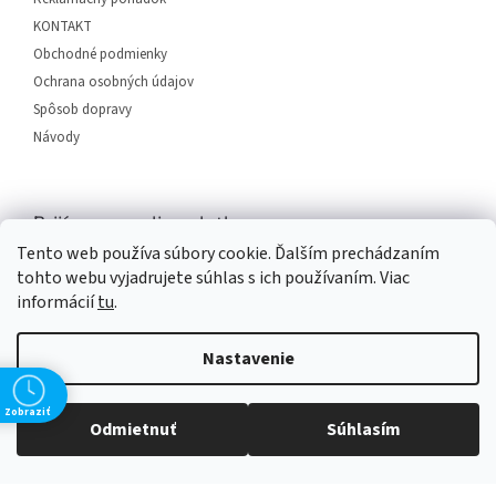
e
KONTAKT
Obchodné podmienky
Ochrana osobných údajov
Spôsob dopravy
Návody
Prijímame online platby
Tento web používa súbory cookie. Ďalším prechádzaním
tohto webu vyjadrujete súhlas s ich používaním. Viac
informácií
tu
.
Nastavenie
Vytvoril Shoptet
Zobraziť
Odmietnuť
Súhlasím
Copyright 2026
SERVIS PLUS
. Všetky práva vyhradené.
Upraviť
nastavenie cookies
Grafický návrh vytvořil a na Shoptet implementoval
Tomáš Hlad
&