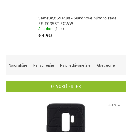
Samsung S9 Plus - Silikónové púzdro šedé
EF-PG955TJEGWW
Skladom
(1 ks)
€3,90
R
a
Najdrahšie
Najlacnejšie
Najpredávanejšie
Abecedne
d
e
n
OTVORIŤ FILTER
i
e
V
p
ý
Kód:
9552
r
p
o
i
d
s
u