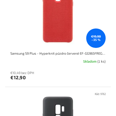
€19,90
–35 %
Samsung S9 Plus - Hyperknit púzdro červené EF-GG965FREGWW
Skladom
(1 ks)
€10,49 bez DPH
€12,90
Kód:
9762