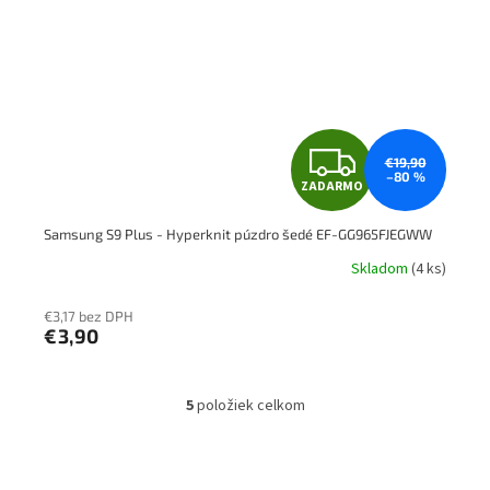
Z
€19,90
–80 %
ZADARMO
A
Samsung S9 Plus - Hyperknit púzdro šedé EF-GG965FJEGWW
D
Skladom
(4 ks)
A
€3,17 bez DPH
R
€3,90
M
5
položiek celkom
O
O
v
l
á