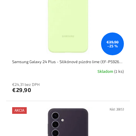
p
k
r
t
o
o
d
v
u
k
t
€39,90
–25 %
o
v
Samsung Galaxy 24 Plus - Silikónové púzdro lime (EF-PS926TGEGWW)
Skladom
(1 ks)
€24,31 bez DPH
€29,90
Kód:
26853
AKCIA