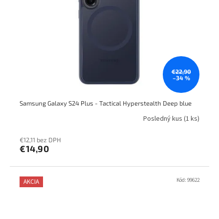
€22,90
–34 %
Samsung Galaxy S24 Plus - Tactical Hyperstealth Deep blue
Posledný kus
(1 ks)
€12,11 bez DPH
€14,90
Kód:
99622
AKCIA