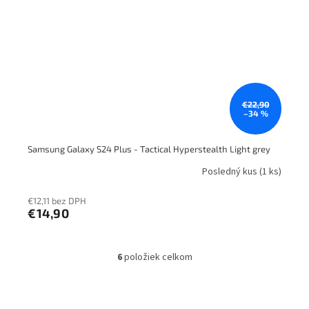
€22,90
–34 %
Samsung Galaxy S24 Plus - Tactical Hyperstealth Light grey
Posledný kus
(1 ks)
€12,11 bez DPH
€14,90
6
položiek celkom
O
v
l
á