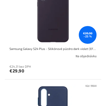
€39,90
–25 %
Samsung Galaxy S24 Plus - Silikónové púzdro dark violet (EF-PS926TEEGWW)
Na objednávku
€24,31 bez DPH
€29,90
Kód:
99644