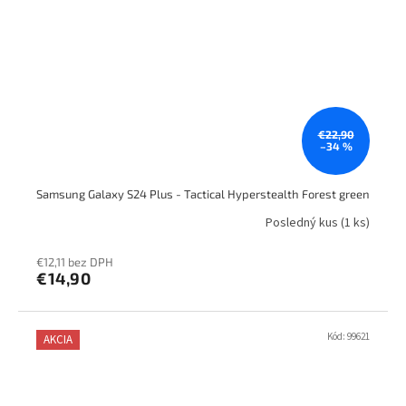
€22,90
–34 %
Samsung Galaxy S24 Plus - Tactical Hyperstealth Forest green
Posledný kus
(1 ks)
€12,11 bez DPH
€14,90
Kód:
99621
AKCIA