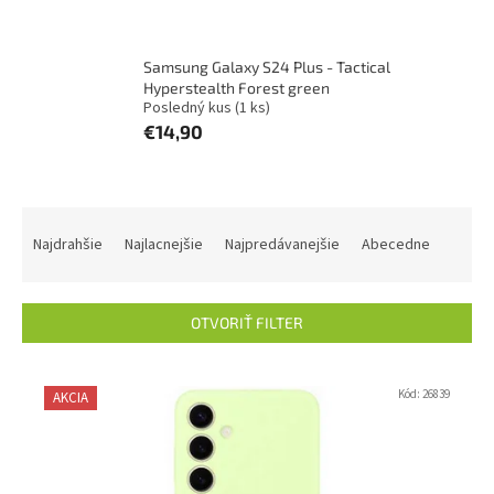
Samsung Galaxy S24 Plus - Tactical
Hyperstealth Forest green
Posledný kus
(1 ks)
€14,90
R
a
Najdrahšie
Najlacnejšie
Najpredávanejšie
Abecedne
d
e
n
OTVORIŤ FILTER
i
e
V
p
ý
Kód:
26839
AKCIA
r
p
o
i
d
s
u