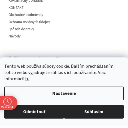
Reklamačný poriadok
e
KONTAKT
Obchodné podmienky
Ochrana osobných údajov
Spôsob dopravy
Návody
Prijímame online platby
Tento web používa súbory cookie. Ďalším prechádzaním
tohto webu vyjadrujete súhlas s ich používaním. Viac
informácií
tu
.
Nastavenie
Vytvoril Shoptet
Zobraziť
Odmietnuť
Súhlasím
Copyright 2026
SERVIS PLUS
. Všetky práva vyhradené.
Upraviť
nastavenie cookies
Grafický návrh vytvořil a na Shoptet implementoval
Tomáš Hlad
&