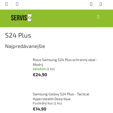
Prejsť
na
obsah
NÁKUPNÝ
KOŠÍK
S24 Plus
Najpredávanejšie
Rixus Samsung S24 Plus ochranný obal -
Modrý
Skladom
(1 ks)
€24,90
Samsung Galaxy S24 Plus - Tactical
Hyperstealth Deep blue
Posledný kus
(1 ks)
€14,90