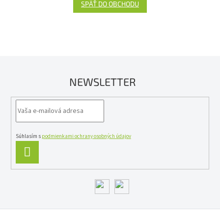
SPÄŤ DO OBCHODU
NEWSLETTER
Súhlasím s
podmienkami ochrany osobných údajov
PRIHLÁSIŤ
SA
Z