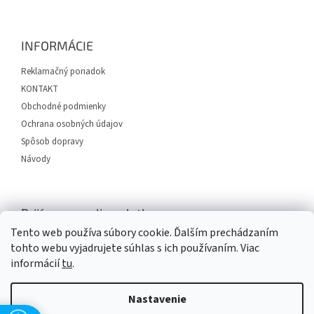
á
p
ä
INFORMÁCIE
t
i
Reklamačný poriadok
e
KONTAKT
Obchodné podmienky
Ochrana osobných údajov
Spôsob dopravy
Návody
Prijímame online platby
Tento web používa súbory cookie. Ďalším prechádzaním
tohto webu vyjadrujete súhlas s ich používaním. Viac
informácií
tu
.
Nastavenie
Vytvoril Shoptet