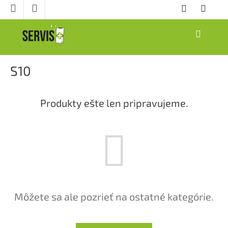
Prejsť
na
obsah
NÁKUPNÝ
KOŠÍK
S10
Produkty ešte len pripravujeme.
Môžete sa ale pozrieť na ostatné kategórie.