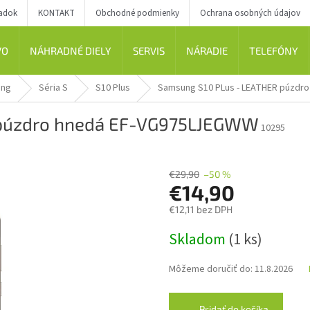
iadok
KONTAKT
Obchodné podmienky
Ochrana osobných údajov
VO
NÁHRADNÉ DIELY
SERVIS
NÁRADIE
TELEFÓNY
ung
Séria S
S10 Plus
Samsung S10 PLus - LEATHER púzdr
 púzdro hnedá EF-VG975LJEGWW
10295
€29,90
–50 %
€14,90
€12,11 bez DPH
Jednotková
Skladom
(1 ks)
cena:
Môžeme doručiť do:
11.8.2026
Pridať do košíka