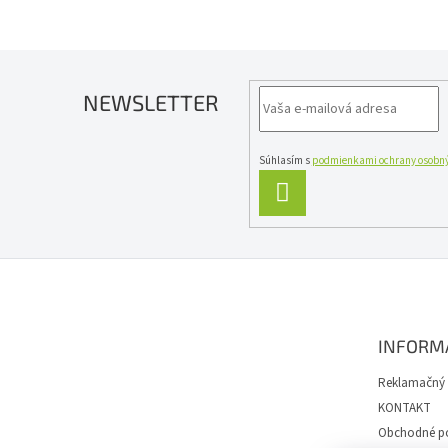
NEWSLETTER
Súhlasím s
podmienkami ochrany osobný
PRIHLÁSIŤ
SA
Z
á
p
ä
INFORM
t
i
Reklamačný 
e
KONTAKT
Obchodné p