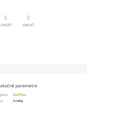
STRÁŽIŤ
ZDIEĽAŤ
atočné parametre
gória
:
S10 Plus
ka
:
2 roky