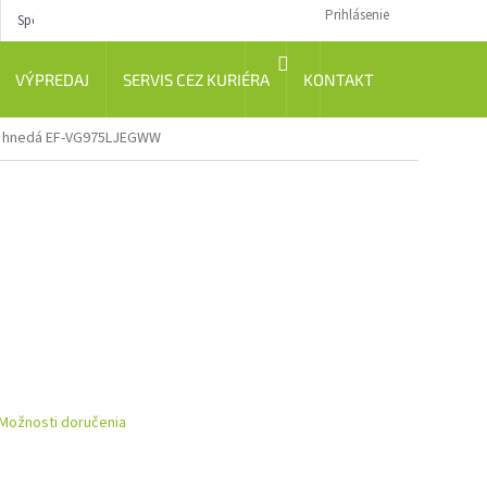
Prihlásenie
Spôsob dopravy
Návody
NÁKUPNÝ
VÝPREDAJ
SERVIS CEZ KURIÉRA
KONTAKT
KOŠÍK
o hnedá EF-VG975LJEGWW
Možnosti doručenia