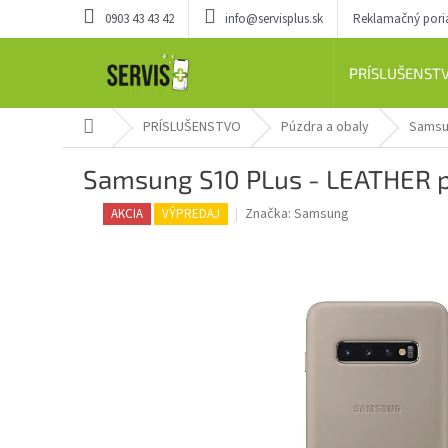
Prejsť
0903 43 43 42
info@servisplus.sk
Reklamačný por
na
obsah
PRÍSLUŠENST
Domov
PRÍSLUŠENSTVO
Púzdra a obaly
Sams
Samsung S10 PLus - LEATHER
Značka:
Samsung
AKCIA
VÝPREDAJ