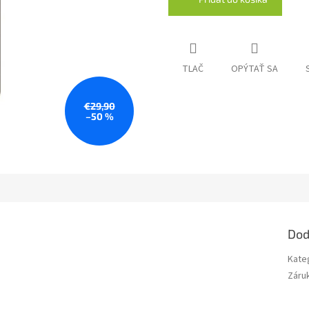
TLAČ
OPÝTAŤ SA
€29,90
–50 %
Dod
Kate
Záru