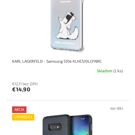
p
k
r
t
o
o
d
v
u
k
t
o
v
KARL LAGERFELD - Samsung S10e KLHCS10LCFNRC
Skladom
(1 ks)
€12,11 bez DPH
€14,90
Kód:
9082
AKCIA
VÝPREDAJ