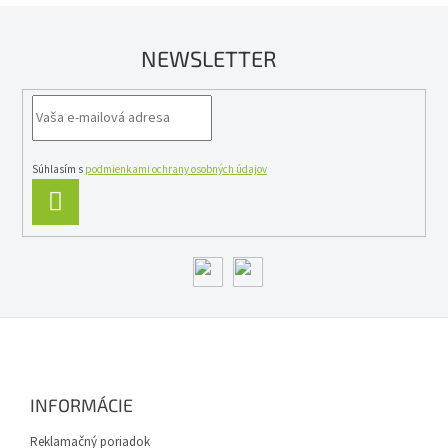
d
a
c
NEWSLETTER
i
e
p
r
v
k
y
Súhlasím s
podmienkami ochrany osobných údajov
v
PRIHLÁSIŤ
ý
SA
p
i
s
u
Z
á
p
ä
INFORMÁCIE
t
i
Reklamačný poriadok