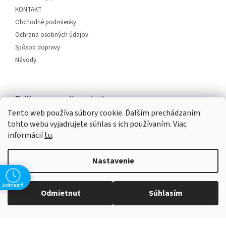
e
KONTAKT
Obchodné podmienky
Ochrana osobných údajov
Spôsob dopravy
Návody
Prijímame online platby
Tento web používa súbory cookie. Ďalším prechádzaním
tohto webu vyjadrujete súhlas s ich používaním. Viac
informácií
tu
.
Nastavenie
Vytvoril Shoptet
Zobraziť
Odmietnuť
Súhlasím
Copyright 2026
SERVIS PLUS
. Všetky práva vyhradené.
Upraviť
nastavenie cookies
Grafický návrh vytvořil a na Shoptet implementoval
Tomáš Hlad
&