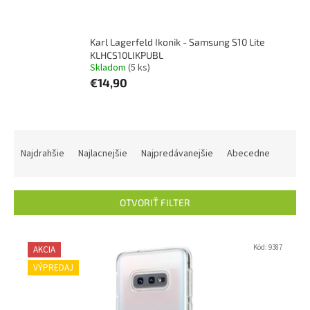
Karl Lagerfeld Ikonik - Samsung S10 Lite
KLHCS10LIKPUBL
Skladom
(5 ks)
€14,90
R
a
Najdrahšie
Najlacnejšie
Najpredávanejšie
Abecedne
d
e
n
OTVORIŤ FILTER
i
e
V
p
ý
Kód:
9387
AKCIA
r
p
VÝPREDAJ
o
i
d
s
u