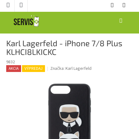
Prejsť
na
obsah
NÁKUPNÝ
KOŠÍK
Karl Lagerfeld - iPhone 7/8 Plus
KLHCI8LKICKC
9832
Značka:
Karl Lagerfeld
AKCIA
VÝPREDAJ