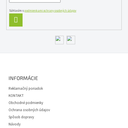
Súhlasím s
podmienkami ochrany osobných údajov
PRIHLÁSIŤ
SA
Z
á
p
ä
INFORMÁCIE
t
i
Reklamačný poriadok
e
KONTAKT
Obchodné podmienky
Ochrana osobných údajov
Spôsob dopravy
Návody