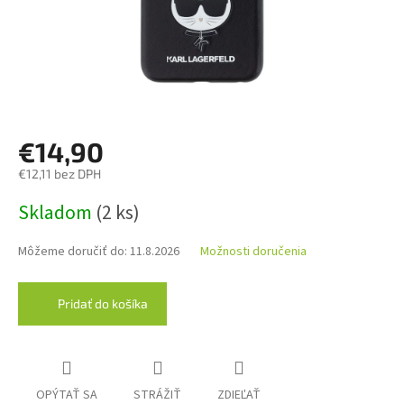
€14,90
€12,11 bez DPH
Jednotková
Skladom
(2 ks)
cena:
Môžeme doručiť do:
11.8.2026
Možnosti doručenia
Pridať do košíka
OPÝTAŤ SA
STRÁŽIŤ
ZDIEĽAŤ