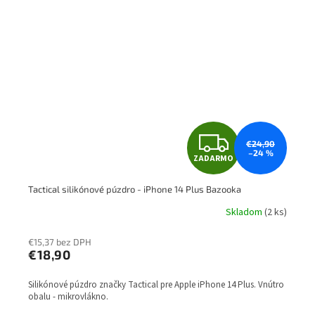
Z
€24,90
–24 %
ZADARMO
A
Tactical silikónové púzdro - iPhone 14 Plus Bazooka
D
Skladom
(2 ks)
A
€15,37 bez DPH
R
€18,90
M
Silikónové púzdro značky Tactical pre Apple iPhone 14 Plus. Vnútro
obalu - mikrovlákno.