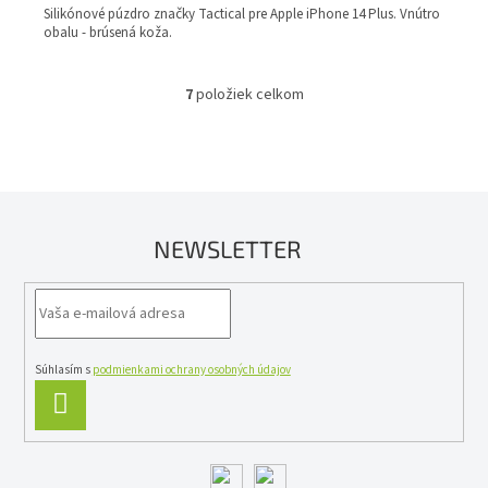
M
Silikónové púzdro značky Tactical pre Apple iPhone 14 Plus. Vnútro
obalu - brúsená koža.
O
7
položiek celkom
O
v
l
á
d
a
c
NEWSLETTER
i
e
p
r
v
k
y
Súhlasím s
podmienkami ochrany osobných údajov
v
PRIHLÁSIŤ
ý
SA
p
i
s