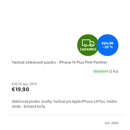
Z
€24,90
–20 %
ZADARMO
A
Tactical silikónové púzdro - iPhone 14 Plus Pink Panther
D
Skladom
(1 ks)
A
€16,18 bez DPH
R
€19,90
M
Silikónové púzdro značky Tactical pre Apple iPhone 14 Plus. Vnútro
obalu - brúsená koža.
O
Kód:
20869