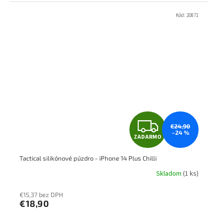
O
Kód:
20871
Z
€24,90
–24 %
ZADARMO
A
Tactical silikónové púzdro - iPhone 14 Plus Chilli
D
Skladom
(1 ks)
A
€15,37 bez DPH
R
€18,90