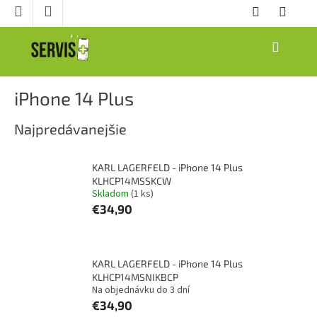
Prejsť
na
obsah
NÁKUPNÝ
KOŠÍK
iPhone 14 Plus
Najpredávanejšie
KARL LAGERFELD - iPhone 14 Plus
KLHCP14MSSKCW
Skladom
(1 ks)
€34,90
KARL LAGERFELD - iPhone 14 Plus
KLHCP14MSNIKBCP
Na objednávku do 3 dní
€34,90