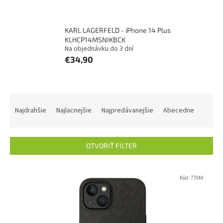
KARL LAGERFELD - iPhone 14 Plus
KLHCP14MSNIKBCK
Na objednávku do 3 dní
€34,90
R
a
Najdrahšie
Najlacnejšie
Najpredávanejšie
Abecedne
d
e
n
OTVORIŤ FILTER
i
e
V
p
ý
Kód:
77044
r
p
o
i
d
s
u