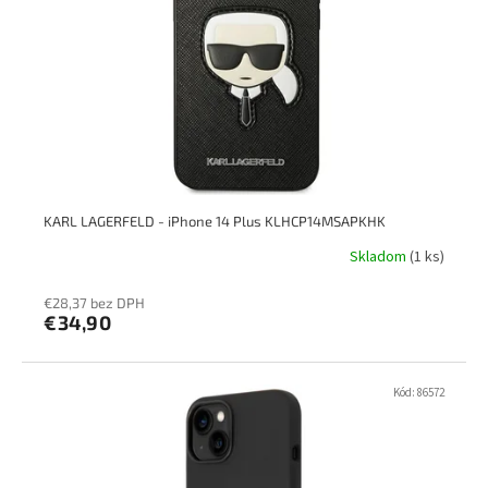
p
k
r
t
o
o
d
v
u
k
t
o
v
KARL LAGERFELD - iPhone 14 Plus KLHCP14MSAPKHK
Skladom
(1 ks)
€28,37 bez DPH
€34,90
Kód:
86572