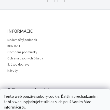
u
Z
á
p
ä
INFORMÁCIE
t
i
Reklamačný poriadok
e
KONTAKT
Obchodné podmienky
Ochrana osobných údajov
Spôsob dopravy
Návody
Prijímame online platby
Tento web používa súbory cookie. Ďalším prechádzaním
tohto webu vyjadrujete súhlas s ich používaním. Viac
informácií
tu
.