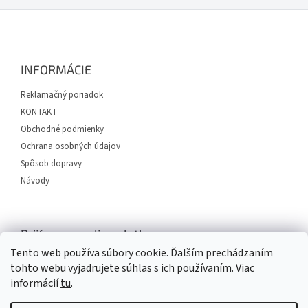
Z
á
p
ä
INFORMÁCIE
t
i
Reklamačný poriadok
e
KONTAKT
Obchodné podmienky
Ochrana osobných údajov
Spôsob dopravy
Návody
Prijímame online platby
Tento web používa súbory cookie. Ďalším prechádzaním
tohto webu vyjadrujete súhlas s ich používaním. Viac
informácií
tu
.