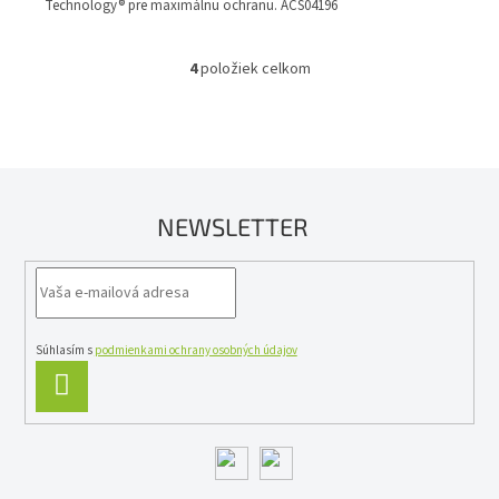
Technology® pre maximálnu ochranu. ACS04196
4
položiek celkom
O
v
l
á
d
a
c
NEWSLETTER
i
e
p
r
v
k
y
Súhlasím s
podmienkami ochrany osobných údajov
v
PRIHLÁSIŤ
ý
SA
p
i
s
u