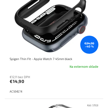
€24,90
–40 %
Spigen Thin Fit - Apple Watch 7 45mm black
Na externom sklade
€12,11 bez DPH
€14,90
ACS04174
Kód:
57818