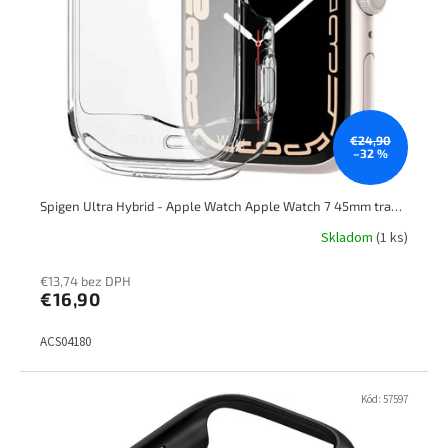
€24,90
–32 %
Spigen Ultra Hybrid - Apple Watch Apple Watch 7 45mm transparent
Skladom
(1 ks)
€13,74 bez DPH
€16,90
ACS04180
Kód:
57597