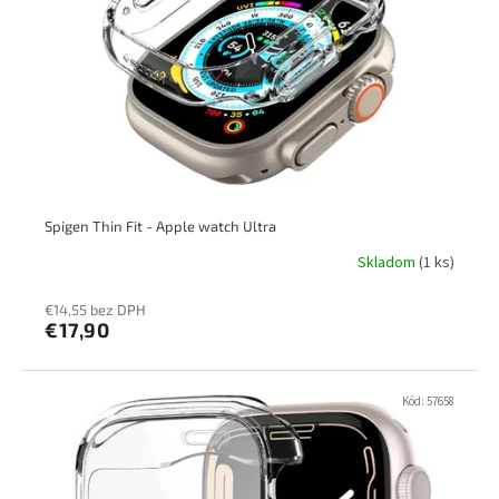
p
k
r
t
o
o
d
v
u
k
t
o
v
Spigen Thin Fit - Apple watch Ultra
Skladom
(1 ks)
€14,55 bez DPH
€17,90
Kód:
57658