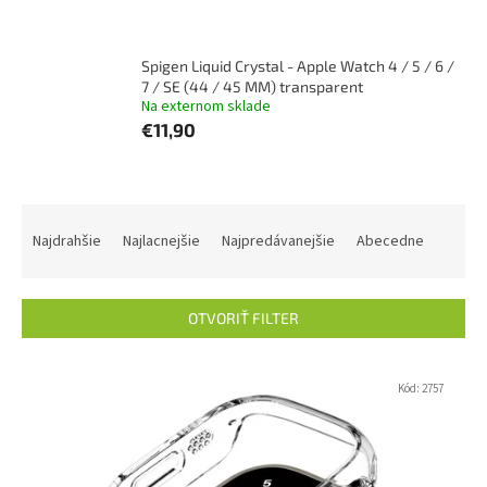
Spigen Liquid Crystal - Apple Watch 4 / 5 / 6 /
7 / SE (44 / 45 MM) transparent
Na externom sklade
€11,90
R
a
Najdrahšie
Najlacnejšie
Najpredávanejšie
Abecedne
d
e
n
OTVORIŤ FILTER
i
e
V
p
ý
Kód:
2757
r
p
o
i
d
s
u