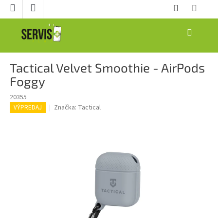
Prejsť
na
obsah
NÁKUPNÝ
KOŠÍK
Tactical Velvet Smoothie - AirPods
Foggy
20355
Značka:
Tactical
VÝPREDAJ