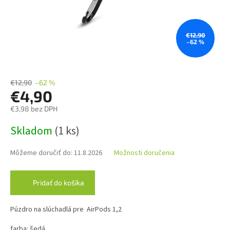
€12,90
–62 %
€12,90
–62 %
€4,90
€3,98 bez DPH
Jednotková
Skladom
(1 ks)
cena:
Môžeme doručiť do:
11.8.2026
Možnosti doručenia
Pridať do košíka
Púzdro na slúchadlá pre AirPods 1,2
farba: šedá