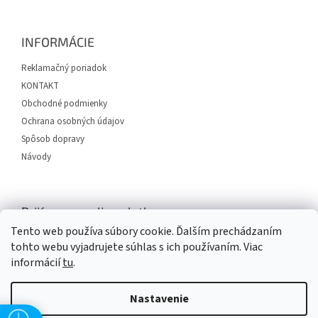
á
p
ä
INFORMÁCIE
t
i
Reklamačný poriadok
e
KONTAKT
Obchodné podmienky
Ochrana osobných údajov
Spôsob dopravy
Návody
Prijímame online platby
Tento web používa súbory cookie. Ďalším prechádzaním
tohto webu vyjadrujete súhlas s ich používaním. Viac
informácií
tu
.
Nastavenie
Vytvoril Shoptet