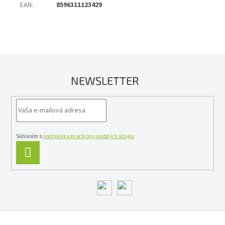
EAN
:
8596311123429
NEWSLETTER
Súhlasím s
podmienkami ochrany osobných údajov
PRIHLÁSIŤ
SA
Z